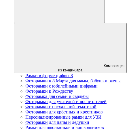
Композиция
из кэнди-бара
Рамки в форме цифры 8
Фоторамки к 8 Марта для мамы, бабушки, жены
Фоторамки с юбилейными цифрами
Фоторамки к Рождеству
Фоторамка для семьи и свадьбы
Фоторамки для учителей и воспитателей
Фоторамки с пасхальной тематикой
Фоторамки для крёстных и крестников
Персонализированные рамки для УЗИ
Фоторамки для папы и дедушки
Рамки для школьников и дошкольников