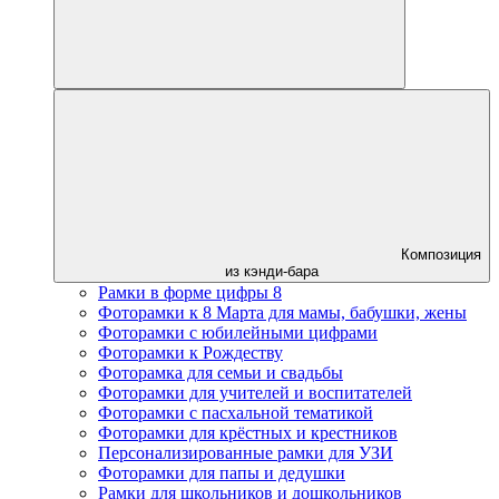
Композиция
из кэнди-бара
Рамки в форме цифры 8
Фоторамки к 8 Марта для мамы, бабушки, жены
Фоторамки с юбилейными цифрами
Фоторамки к Рождеству
Фоторамка для семьи и свадьбы
Фоторамки для учителей и воспитателей
Фоторамки с пасхальной тематикой
Фоторамки для крёстных и крестников
Персонализированные рамки для УЗИ
Фоторамки для папы и дедушки
Рамки для школьников и дошкольников