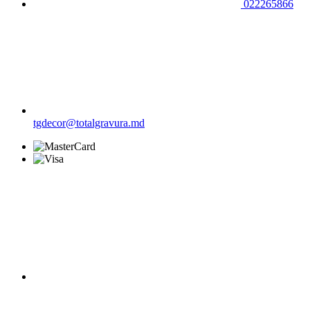
022265866
tgdecor@totalgravura.md