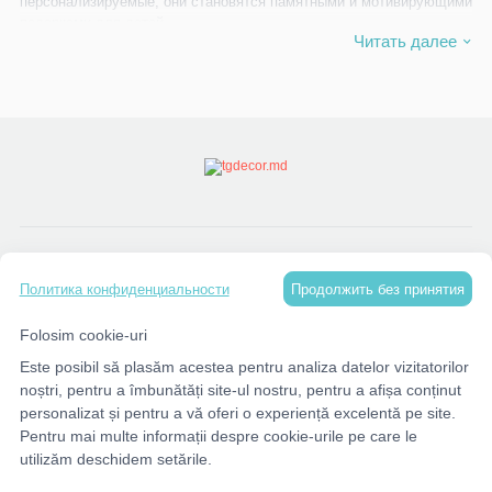
персонализируемые, они становятся памятными и мотивирующими
подарками для детей.
Читать далее
В этой категории вы найдёте
брелоки
,
персонализированные
дипломы
,
значки и бейджи для школьников
,
магниты
,
персонализированные медали
,
линейки
,
ленты
,
закладки для
книг
,
наборы и тетради для учеников
,
подставки для ручек
,
декоративные панели для класса
и
органайзеры для
канцелярии
.
Небольшие подарки с большим смыслом, превращающие каждое
достижение в тёплое воспоминание.
КАТАЛОГ
Продолжить без принятия
Политика конфиденциальности
МЕНЮ
Folosim cookie-uri
Este posibil să plasăm acestea pentru analiza datelor vizitatorilor
КОНТАКТЫ
noștri, pentru a îmbunătăți site-ul nostru, pentru a afișa conținut
personalizat și pentru a vă oferi o experiență excelentă pe site.
Pentru mai multe informații despre cookie-urile pe care le
utilizăm deschidem setările.