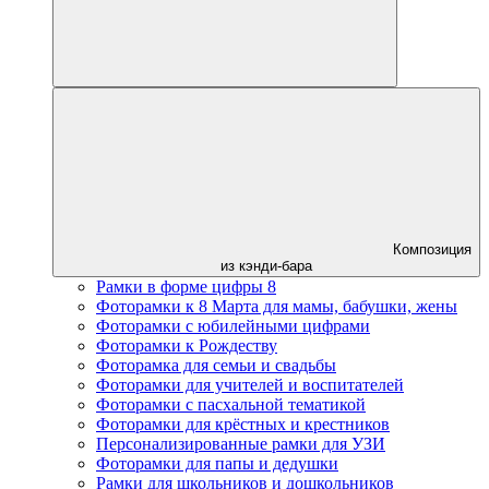
Композиция
из кэнди-бара
Рамки в форме цифры 8
Фоторамки к 8 Марта для мамы, бабушки, жены
Фоторамки с юбилейными цифрами
Фоторамки к Рождеству
Фоторамка для семьи и свадьбы
Фоторамки для учителей и воспитателей
Фоторамки с пасхальной тематикой
Фоторамки для крёстных и крестников
Персонализированные рамки для УЗИ
Фоторамки для папы и дедушки
Рамки для школьников и дошкольников