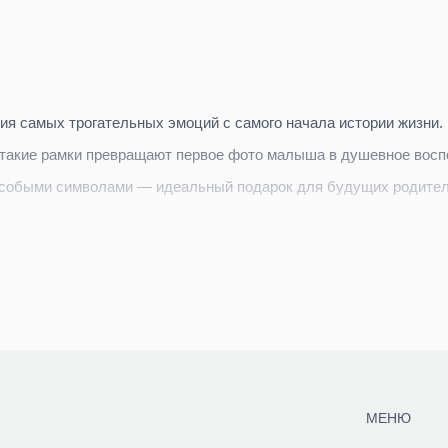
я самых трогательных эмоций с самого начала истории жизни.
 такие рамки превращают первое фото малыша в душевное восп
особыми символами — идеальный подарок для будущих родител
МЕНЮ