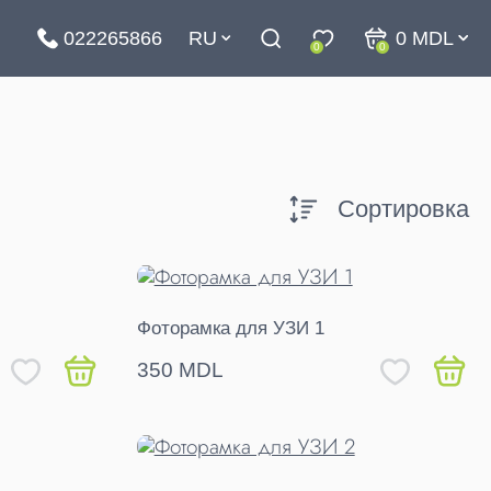
022265866
RU
0
MDL
0
0
Сортировка
Фоторамка для УЗИ 1
350 MDL