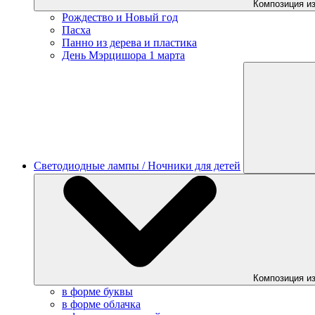
Композиция из
Рождество и Новый год
Пасха
Панно из дерева и пластика
День Мэрцишора 1 марта
Светодиодные лампы / Ночники для детей
Композиция из
в форме буквы
в форме облачка