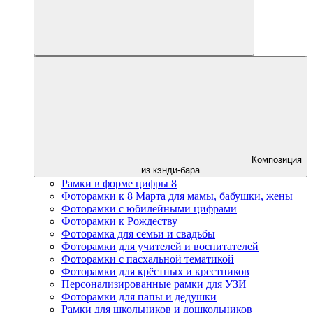
Композиция
из кэнди-бара
Рамки в форме цифры 8
Фоторамки к 8 Марта для мамы, бабушки, жены
Фоторамки с юбилейными цифрами
Фоторамки к Рождеству
Фоторамка для семьи и свадьбы
Фоторамки для учителей и воспитателей
Фоторамки с пасхальной тематикой
Фоторамки для крёстных и крестников
Персонализированные рамки для УЗИ
Фоторамки для папы и дедушки
Рамки для школьников и дошкольников