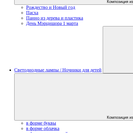
Композиция из
Рождество и Новый год
Пасха
Панно из дерева и пластика
День Мэрцишора 1 марта
Светодиодные лампы / Ночники для детей
Композиция из
в форме буквы
в форме облачка