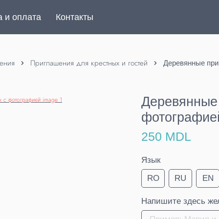
а и оплата
Контакты
ения
Приглашения для крестных и гостей
Деревянные при
Деревянные 
фотографие
250 MDL
Язык
RO
RU
EN
Напишите здесь жел