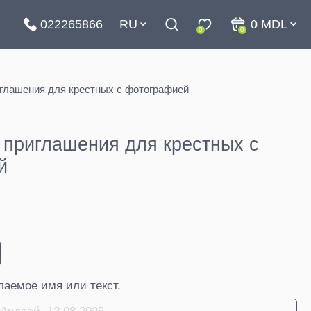
022265866
RU
0
MDL
0
0
глашения для крестных с фотографией
приглашения для крестных с
й
аемое имя или текст.