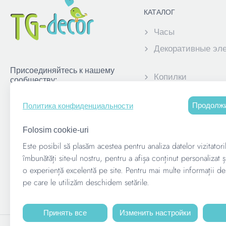
КАТАЛОГ
Часы
Декоративные эл
Присоединяйтесь к нашему
Копилки
сообществу:
Персонализирова
Продолжи
Политика конфиденциальности
фоторамки для де
Folosim cookie-uri
Корпоративные с
Este posibil să plasăm acestea pentru analiza datelor vizitatori
îmbunătăți site-ul nostru, pentru a afișa conținut personalizat ș
Держатели для м
o experiență excelentă pe site. Pentru mai multe informații de
pe care le utilizăm deschidem setările.
Принять все
Изменить настройки
© 2026. TG-DECOR - All rights reserved