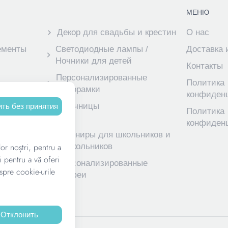
МЕНЮ
Декор для свадьбы и крестин
О нас
ементы
Светодиодные лампы /
Доставка 
Ночники для детей
Контакты
Персонализированные
Политика
фоторамки
конфиден
нные
Ключницы
ть без принятия
Политика
тей
конфиден
увениры
Сувениры для школьников и
lor noștri, pentru a
дошкольников
i pentru a vă oferi
едалей
Персонализированные
spre cookie-urile
трофеи
Отклонить