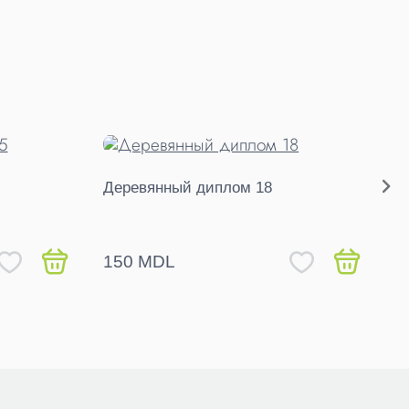
Деревянный диплом 18
П
д
150 MDL
1