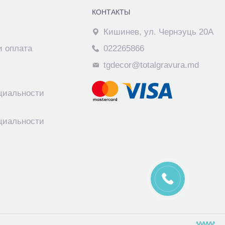
КОНТАКТЫ
Кишинев, ул. Чернэуць 20А
и оплата
022265866
tgdecor@totalgravura.md
циальности
циальности