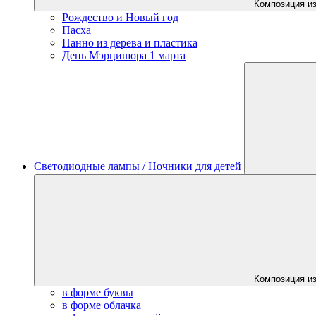
Композиция из
Рождество и Новый год
Пасха
Панно из дерева и пластика
День Мэрцишора 1 марта
Светодиодные лампы / Ночники для детей
Композиция из
в форме буквы
в форме облачка