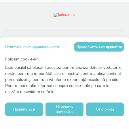
КАТАЛОГ
Продолжить без принятия
Политика конфиденциальности
МЕНЮ
Folosim cookie-uri
Este posibil să plasăm acestea pentru analiza datelor vizitatorilor
КОНТАКТЫ
noștri, pentru a îmbunătăți site-ul nostru, pentru a afișa conținut
personalizat și pentru a vă oferi o experiență excelentă pe site.
Pentru mai multe informații despre cookie-urile pe care le
utilizăm deschidem setările.
Изменить
Принять все
Отклонить
настройки