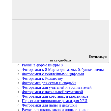
Композиция
из кэнди-бара
Рамки в форме цифры 8
Фоторамки к 8 Марта для мамы, бабушки, жены
Фоторамки с юбилейными цифрами
Фоторамки к Рождеству
Фоторамка для семьи и свадьбы
Фоторамки для учителей и воспитателей
Фоторамки с пасхальной тематикой
Фоторамки для крёстных и крестников
Персонализированные рамки для УЗИ
Фоторамки для папы и дедушки
Рамки для школьников и дошкольников