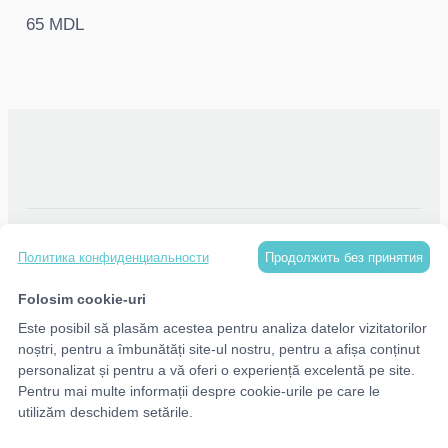
65 MDL
КАТАЛОГ
Продолжить без принятия
Политика конфиденциальности
МЕНЮ
Folosim cookie-uri
Este posibil să plasăm acestea pentru analiza datelor vizitatorilor
noștri, pentru a îmbunătăți site-ul nostru, pentru a afișa conținut
КОНТАКТЫ
personalizat și pentru a vă oferi o experiență excelentă pe site.
Pentru mai multe informații despre cookie-urile pe care le
utilizăm deschidem setările.