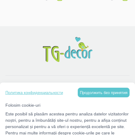
КАТАЛОГ
Продолжить без принятия
Политика конфиденциальности
МЕНЮ
Folosim cookie-uri
Este posibil să plasăm acestea pentru analiza datelor vizitatorilor
КОНТАКТЫ
noștri, pentru a îmbunătăți site-ul nostru, pentru a afișa conținut
personalizat și pentru a vă oferi o experiență excelentă pe site.
Pentru mai multe informații despre cookie-urile pe care le