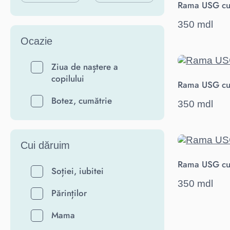
Rama USG cu
350 mdl
Ocazie
Ziua de naștere a
copilului
Rama USG cu
Botez, cumătrie
350 mdl
Cui dăruim
Rama USG cu
Soției, iubitei
350 mdl
Părinților
Mama