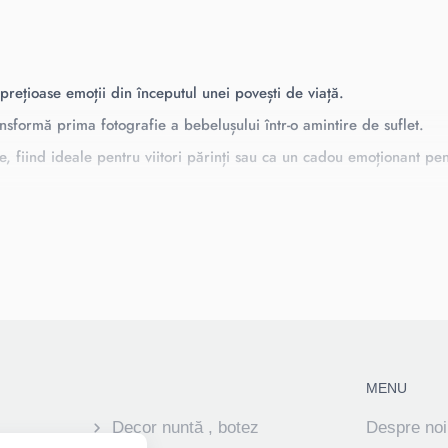
rețioase emoții din începutul unei povești de viață.
sformă prima fotografie a bebelușului într-o amintire de suflet.
e, fiind ideale pentru viitori părinți sau ca un cadou emoționant pe
MENU
Decor nuntă , botez
Despre noi