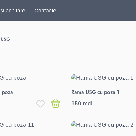
 și achitare
Contacte
e USG
 poza
Rama USG cu poza 1
350 mdl