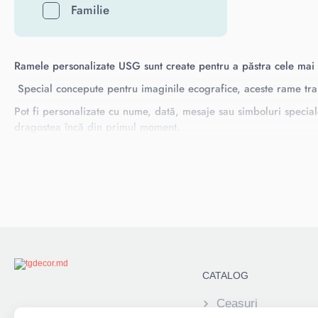
Familie
Ramele personalizate USG sunt create pentru a păstra cele mai p
Special concepute pentru imaginile ecografice, aceste rame tran
Pot fi personalizate cu nume, dată, mesaje sau simboluri special
dragostea încă din primul moment.
CATALOG
Ceasuri
Alatura-te acum: