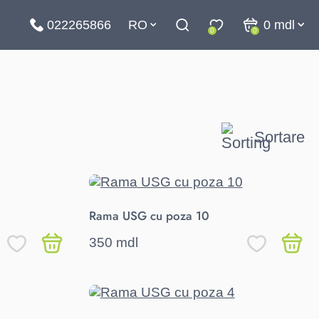
022265866
RO
0
mdl
0
0
Sortare
Rama USG cu poza 10
350 mdl