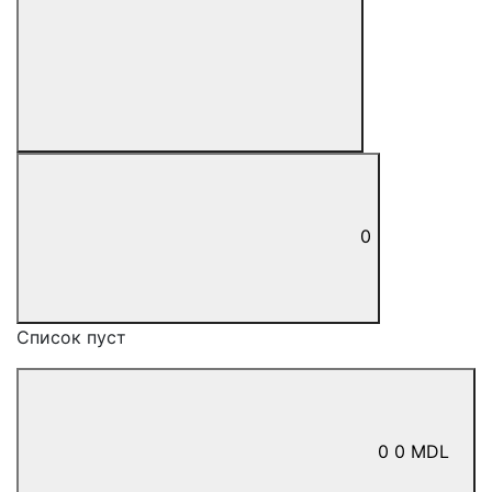
0
Список пуст
0
0
MDL