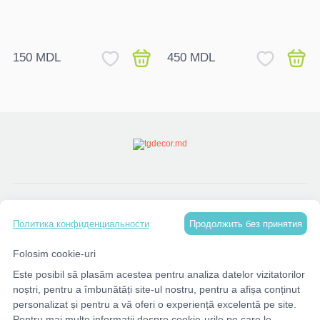
150 MDL
450 MDL
КАТАЛОГ
Продолжить без принятия
Политика конфиденциальности
МЕНЮ
Folosim cookie-uri
Este posibil să plasăm acestea pentru analiza datelor vizitatorilor
КОНТАКТЫ
noștri, pentru a îmbunătăți site-ul nostru, pentru a afișa conținut
personalizat și pentru a vă oferi o experiență excelentă pe site.
Pentru mai multe informații despre cookie-urile pe care le