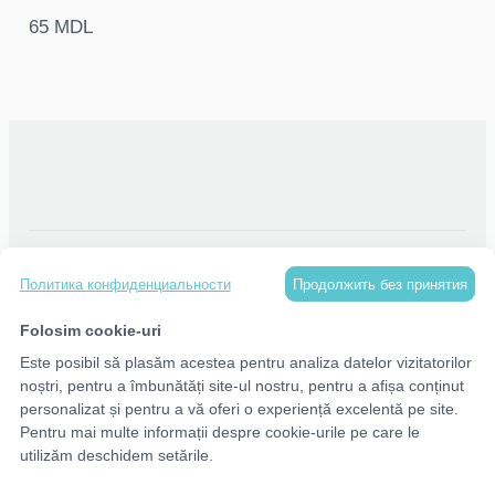
65 MDL
КАТАЛОГ
Продолжить без принятия
Политика конфиденциальности
МЕНЮ
Folosim cookie-uri
Este posibil să plasăm acestea pentru analiza datelor vizitatorilor
noștri, pentru a îmbunătăți site-ul nostru, pentru a afișa conținut
КОНТАКТЫ
personalizat și pentru a vă oferi o experiență excelentă pe site.
Pentru mai multe informații despre cookie-urile pe care le
utilizăm deschidem setările.