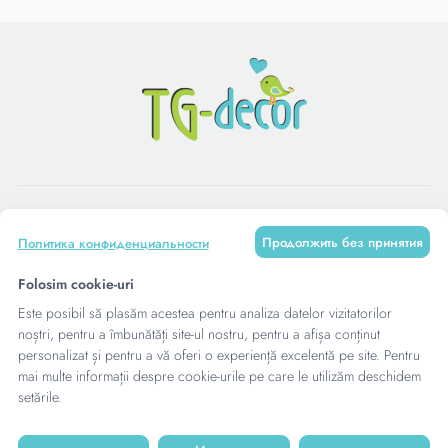
КАТАЛОГ
Продолжить без принятия
Политика конфиденциальности
МЕНЮ
Folosim cookie-uri
Este posibil să plasăm acestea pentru analiza datelor vizitatorilor
КОНТАКТЫ
noștri, pentru a îmbunătăți site-ul nostru, pentru a afișa conținut
personalizat și pentru a vă oferi o experiență excelentă pe site. Pentru
mai multe informații despre cookie-urile pe care le utilizăm deschidem
setările.