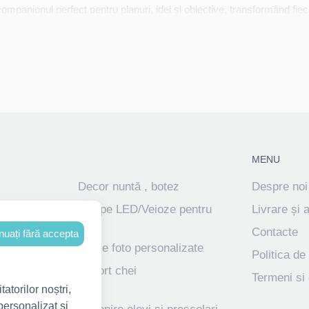
companionul perfect pentru planuri, idei și obiective, transformând fiec
MENU
Decor nuntă , botez
Despre noi
ve
Lampe LED/Veioze pentru
Livrare și 
copii
Contacte
nuați fără accepta
Rame foto personalizate
Politica de 
lizate
Suport chei
Termeni si 
atorilor noștri,
personalizat și