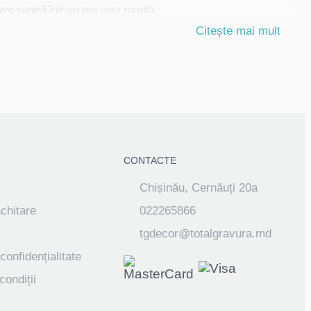
are pagină într-un pas spre reușită.
Citește mai mult
CONTACTE
Chișinău, Cernăuți 20a
achitare
022265866
tgdecor@totalgravura.md
confidențialitate
condiții