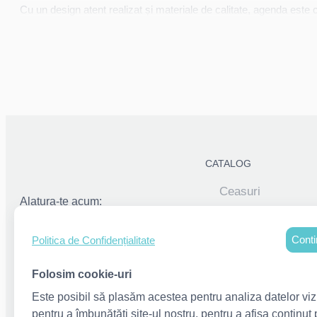
Cu un design atent realizat și materiale de calitate, agenda este 
CATALOG
Ceasuri
Alatura-te acum:
Elemente decorati
Conti
Politica de Confidențialitate
Pușculite
Folosim cookie-uri
Rame foto persona
pentru copii
Este posibil să plasăm acestea pentru analiza datelor vizit
pentru a îmbunătăți site-ul nostru, pentru a afișa conținut 