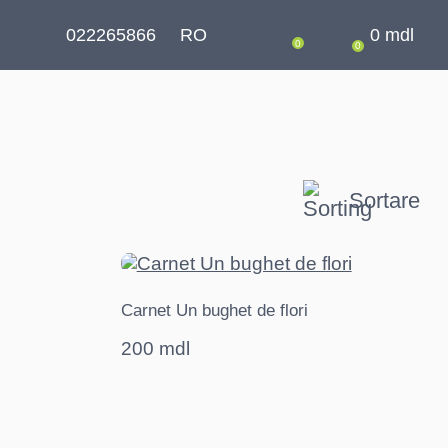
022265866
RO
0
mdl
0
0
Sortare
Carnet Un bughet de flori
200 mdl