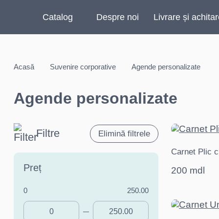
Catalog
Despre noi
Livrare și achita
Acasă
Suvenire corporative
Agende personalizate
Agende personalizate
Filtre
Elimină filtrele
Carnet Plic cu
Preț
200 mdl
0
250.00