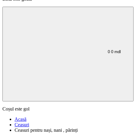
0
0
mdl
Coșul este gol
Acasă
Ceasuri
Ceasuri pentru nași, nani , părinți