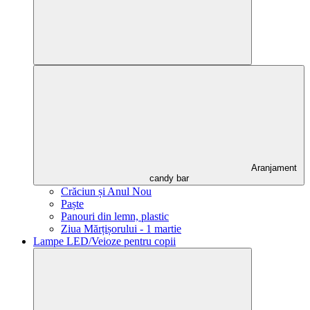
Aranjament
candy bar
Crăciun și Anul Nou
Paște
Panouri din lemn, plastic
Ziua Mărțișorului - 1 martie
Lampe LED/Veioze pentru copii