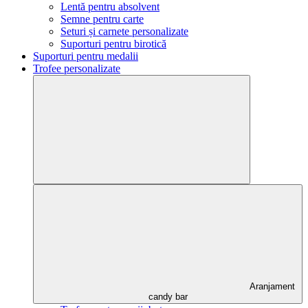
Lentă pentru absolvent
Semne pentru carte
Seturi și carnete personalizate
Suporturi pentru birotică
Suporturi pentru medalii
Trofee personalizate
Aranjament
candy bar