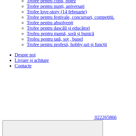
Trofee pentru copii, botez
Trofee pentru nunți, aniversari
Trofee love-story (14 februarie)
Trofee pentru festivale, concursuri, competiții.
Trofee pentru absolvenți
Trofee pentru dascăli și educători
Trofeu pentru mamă, soră și bunică
Trofeu pentru tată, soț , bunel
Trofee pentru profesii, hobby-uri și funcții
Despre noi
Livrare și achitare
Contacte
022265866