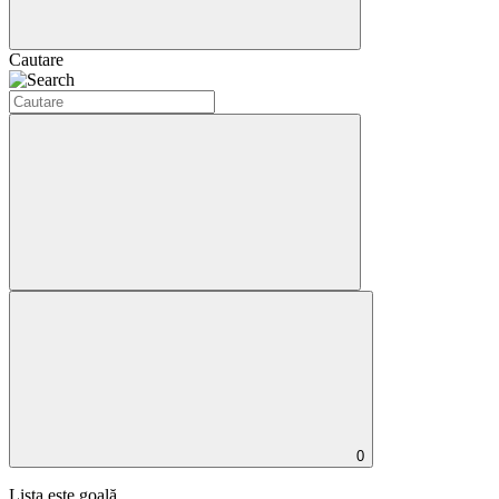
Cautare
0
Lista este goală