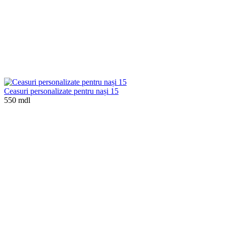
Ceasuri personalizate pentru nași 15
550 mdl