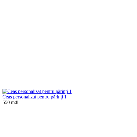
Ceas personalizat pentru părinți 1
550 mdl