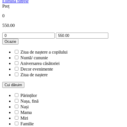
Elimină filtrele
Preț
0
550.00
Ocazie
Ziua de naștere a copilului
Nuntă/ cununie
Aniversarea căsătoriei
Decor evenimente
Ziua de naștere
Cui dăruim
Părinților
Nașa, fină
Nași
Mama
Miri
Familie