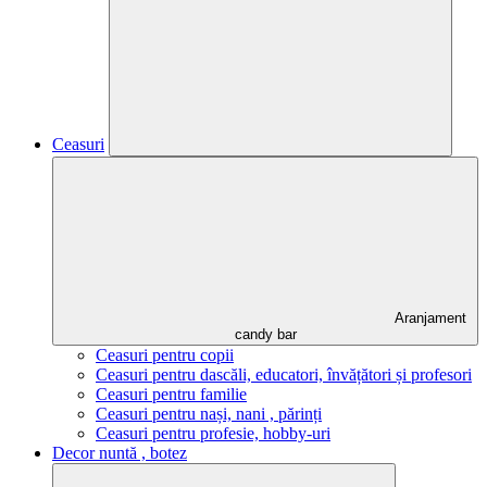
Ceasuri
Aranjament
candy bar
Ceasuri pentru copii
Ceasuri pentru dascăli, educatori, învățători și profesori
Ceasuri pentru familie
Ceasuri pentru nași, nani , părinți
Ceasuri pentru profesie, hobby-uri
Decor nuntă , botez