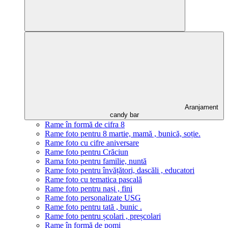
Aranjament
candy bar
Rame în formă de cifra 8
Rame foto pentru 8 martie, mamă , bunică, soție.
Rame foto cu cifre aniversare
Rame foto pentru Crăciun
Rama foto pentru familie, nuntă
Rame foto pentru învățători, dascăli , educatori
Rame foto cu tematica pascală
Rame foto pentru nași , fini
Rame foto personalizate USG
Rame foto pentru tată , bunic .
Rame foto pentru școlari , preșcolari
Rame în formă de pomi