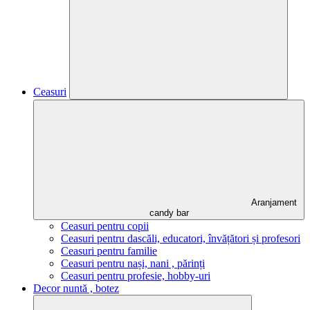
Ceasuri
Aranjament
candy bar
Ceasuri pentru copii
Ceasuri pentru dascăli, educatori, învățători și profesori
Ceasuri pentru familie
Ceasuri pentru nași, nani , părinți
Ceasuri pentru profesie, hobby-uri
Decor nuntă , botez