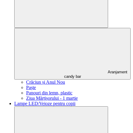
Aranjament
candy bar
Crăciun și Anul Nou
Paște
Panouri din lemn, plastic
Ziua Mărțișorului - 1 martie
Lampe LED/Veioze pentru copii