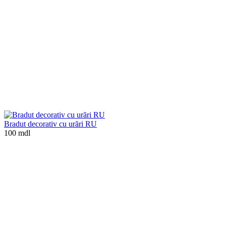
Bradut decorativ cu urări RU
100 mdl