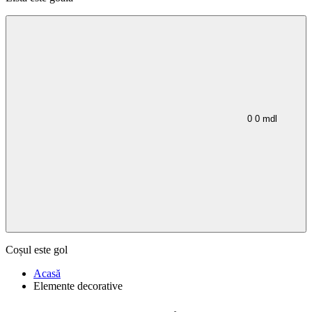
0
0
mdl
Coșul este gol
Acasă
Elemente decorative