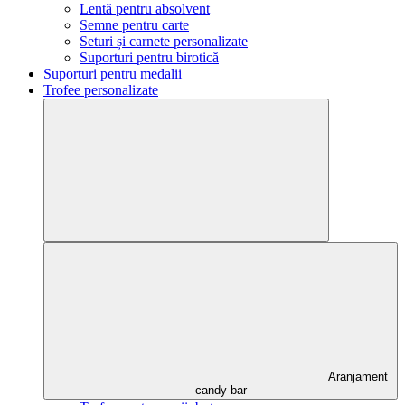
Lentă pentru absolvent
Semne pentru carte
Seturi și carnete personalizate
Suporturi pentru birotică
Suporturi pentru medalii
Trofee personalizate
Aranjament
candy bar