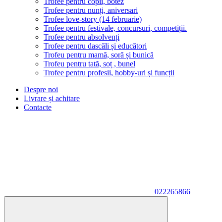
Trofee pentru copii, botez
Trofee pentru nunți, aniversari
Trofee love-story (14 februarie)
Trofee pentru festivale, concursuri, competiții.
Trofee pentru absolvenți
Trofee pentru dascăli și educători
Trofeu pentru mamă, soră și bunică
Trofeu pentru tată, soț , bunel
Trofee pentru profesii, hobby-uri și funcții
Despre noi
Livrare și achitare
Contacte
022265866