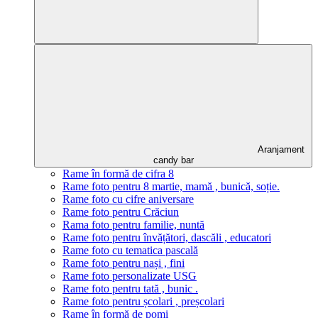
Aranjament
candy bar
Rame în formă de cifra 8
Rame foto pentru 8 martie, mamă , bunică, soție.
Rame foto cu cifre aniversare
Rame foto pentru Crăciun
Rama foto pentru familie, nuntă
Rame foto pentru învățători, dascăli , educatori
Rame foto cu tematica pascală
Rame foto pentru nași , fini
Rame foto personalizate USG
Rame foto pentru tată , bunic .
Rame foto pentru școlari , preșcolari
Rame în formă de pomi