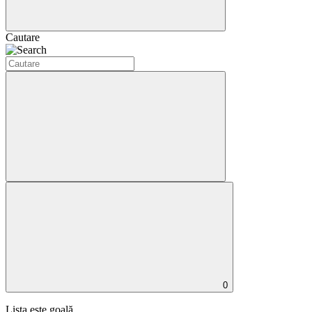
Cautare
0
Lista este goală