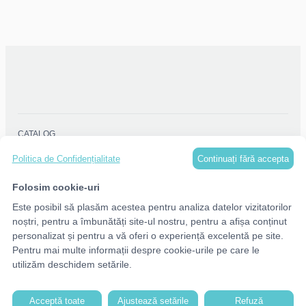
✨ Prindere sigură și confortabilă
✨ Personalizare completă după dorință
Fie că este purtată de un absolvent mândru, un copil emoționat sau
un participant la un eveniment deosebit, cocarda devine un
mic
detaliu cu o mare încărcătură emoțională
.
CATALOG
Continuați fără accepta
Politica de Confidențialitate
MENU
Folosim cookie-uri
Este posibil să plasăm acestea pentru analiza datelor vizitatorilor
CONTACTE
noștri, pentru a îmbunătăți site-ul nostru, pentru a afișa conținut
personalizat și pentru a vă oferi o experiență excelentă pe site.
Pentru mai multe informații despre cookie-urile pe care le
utilizăm deschidem setările.
Acceptă toate
Ajustează setările
Refuză