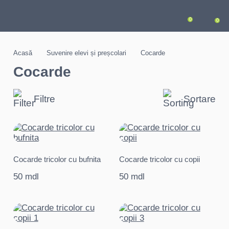
0
0
Acasă
Suvenire elevi și preșcolari
Cocarde
Cocarde
Filtre
Sortare
Cocarde tricolor cu bufnita
Cocarde tricolor cu copii
50 mdl
50 mdl