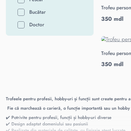
Trofeu person
Bucătar
350 mdl
Doctor
Trofeu person
350 mdl
Trofeele pentru profesii, hobby-uri și funcții sunt create pentru 
Fie că marchează o carieră, o funcție importantă sau un hobby pra
✔️ Potrivite pentru profesii, funcții și hobby-uri diverse
✔️ Design adaptat domeniului sau pasiunii
✔️ Realizate din materiale de calitate, cu finisaje atent lucrate