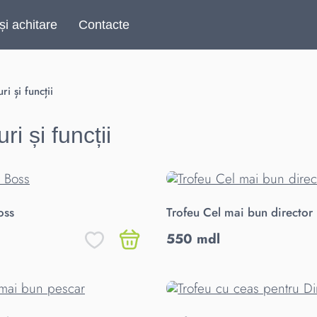
și achitare
Contacte
i și funcții
i și funcții
oss
Trofeu Cel mai bun director
550 mdl