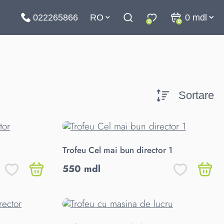
022265866
RO
0
mdl
0
0
Sortare
Trofeu Cel mai bun director 1
550 mdl