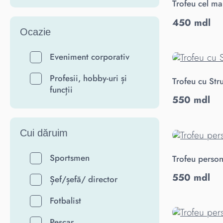
Trofeu cel ma
450 mdl
Ocazie
Eveniment corporativ
Profesii, hobby-uri și
Trofeu cu Str
funcții
550 mdl
Cui dăruim
Sportsmen
Trofeu person
550 mdl
Șef/șefă/ director
Fotbalist
Pescar