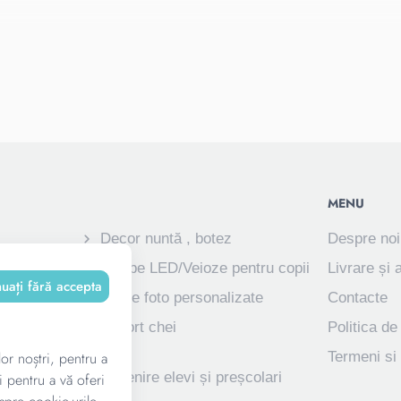
mbolică
MENU
Decor nuntă , botez
Despre noi
ve
Lampe LED/Veioze pentru copii
Livrare și 
nuați fără accepta
Rame foto personalizate
Contacte
izate pentru
Suport chei
Politica de
lor noștri, pentru a
Termeni si 
ve
Suvenire elevi și preșcolari
i pentru a vă oferi