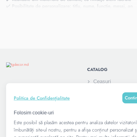
✔️ Posibilitate de personalizare: titlu, nume, funcție, mesaj, an
✔️ Ideale ca dar personal, cadou corporate sau recunoaștere si
Un mod elegant de a spune:
Ești apreciat pentru ceea ce faci.
CATALOG
Ceasuri
Alatura-te acum:
Elemente decorati
Conti
Politica de Confidențialitate
Pușculite
Rame foto personal
Folosim cookie-uri
copii
Este posibil să plasăm acestea pentru analiza datelor vizitatori
Suvenire corporati
îmbunătăți site-ul nostru, pentru a afișa conținut personalizat ș