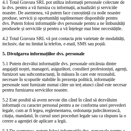
4.1 Total Gravura SRL pot utiliza informații personale colectate de
la dvs. pentru a vă furniza cu informații, actualizări și serviciile
noastre. De asemenea, vă putem face cunoștință cu noile noastre
produse, servicii și oportunități suplimentare disponibile pentru
dvs. Putem folosi informațiile dvs personale pentru a ne îmbunătăți
produsele și serviciile și pentru a vă înțelege mai bine necesitățile.
4.2 Total Gravura SRL vă pot contacta prin varietate de modalități,
inclusiv, dar nu limitat la telefon, e-mail, SMS sau poștă.
5. Divulgarea informațiilor dvs. personale
5.1 Putem dezvălui informațiile dvs. personale oricăruia dintre
angajații noștri, manageri, asigurători, consilieri profesioniști, agenți,
furnizori sau subcontractanți, în măsura în care este rezonabil,
necesare în scopurile stabilite în prezența politică, informațiile
personale sunt furnizate numai către un terț atunci când este necesar
pentru furnizarea serviciilor noastre.
5.2 Este posibil să avem nevoie din când în când să dezvăluim
informații cu caracter personal pentru a ne conforma unei prevederi
legale, cum ar fi legea, reglementarea, ordonanța judecătorească,
citația, mandatul, în cursul unei proceduri legale sau ca răspuns la o
cerere a agenției de aplicare a legii.
5.3 De asemenea, putem folosi informațiile dvs. personale pentru a