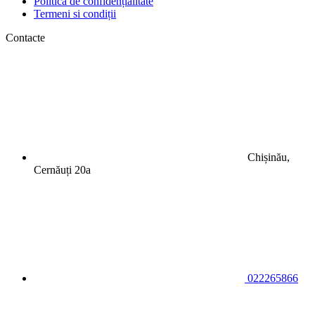
Politica de confidențialitate
Termeni si condiții
Contacte
Chișinău,
Cernăuți 20a
022265866