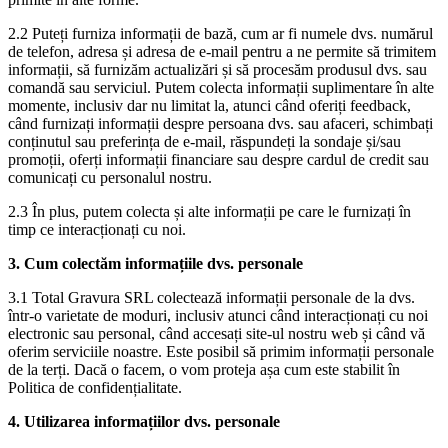
2.2 Puteți furniza informații de bază, cum ar fi numele dvs. numărul
de telefon, adresa și adresa de e-mail pentru a ne permite să trimitem
informații, să furnizăm actualizări și să procesăm produsul dvs. sau
comandă sau serviciul. Putem colecta informații suplimentare în alte
momente, inclusiv dar nu limitat la, atunci când oferiți feedback,
când furnizați informații despre persoana dvs. sau afaceri, schimbați
conținutul sau preferința de e-mail, răspundeți la sondaje și/sau
promoții, oferți informații financiare sau despre cardul de credit sau
comunicați cu personalul nostru.
2.3 În plus, putem colecta și alte informații pe care le furnizați în
timp ce interacționați cu noi.
3. Cum colectăm informațiile dvs. personale
3.1 Total Gravura SRL colectează informații personale de la dvs.
într-o varietate de moduri, inclusiv atunci când interacționați cu noi
electronic sau personal, când accesați site-ul nostru web și când vă
oferim serviciile noastre. Este posibil să primim informații personale
de la terți. Dacă o facem, o vom proteja așa cum este stabilit în
Politica de confidențialitate.
4. Utilizarea informațiilor dvs. personale