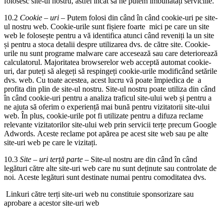
folosesc site-ul nostru, astfel încât să ne putem îmbunătăți serviciile.
10.2
Cookie
–
uri
– Putem folosi din când în când cookie-uri pe site-
ul nostru web. Cookie-urile sunt fișiere foarte mici pe care un site
web le folosește pentru a vă identifica atunci când reveniți la un site
și pentru a stoca detalii despre utilizarea dvs. de către site. Cookie-
urile nu sunt programe malware care accesează sau care deteriorează
calculatorul. Majoritatea browserelor web acceptă automat cookie-
uri, dar puteți să alegeți să respingeți cookie-urile modificând setările
dvs. web. Cu toate acestea, acest lucru vă poate împiedica de a
profita din plin de site-ul nostru. Site-ul nostru poate utiliza din când
în când cookie-uri pentru a analiza traficul site-ului web și pentru a
ne ajuta să oferim o experiență mai bună pentru vizitatorii site-ului
web. În plus, cookie-urile pot fi utilizate pentru a difuza reclame
relevante vizitatorilor site-ului web prin servicii terțe precum Google
Adwords. Aceste reclame pot apărea pe acest site web sau pe alte
site-uri web pe care le vizitați.
10.3
Site
–
uri terță parte
– Site-ul nostru are din când în când
legături către alte site-uri web care nu sunt deținute sau controlate de
noi. Aceste legături sunt destinate numai pentru comoditatea dvs.
Linkuri către terți site-uri web nu constituie sponsorizare sau
aprobare a acestor site-uri web