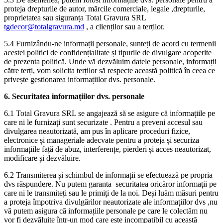
proteja drepturile de autor, mărcile comerciale, legale ,drepturile,
proprietatea sau siguranța Total Gravura SRL
tgdecor@totalgravura.md
, a clienților sau a terților.
5.4 Furnizându-ne informații personale, sunteți de acord cu termenii
acestei politici de confidențialitate și tipurile de divulgare acoperite
de prezenta politică. Unde vă dezvăluim datele personale, informații
către terți, vom solicita terților să respecte această politică în ceea ce
privește gestionarea informațiilor dvs. personale.
6. Securitatea informațiilor dvs. personale
6.1 Total Gravura SRL se angajează să se asigure că informațiile pe
care ni le furnizați sunt securizate . Pentru a preveni accesul sau
divulgarea neautorizată, am pus în aplicare proceduri fizice,
electronice și manageriale adecvate pentru a proteja și securiza
informațiile față de abuz, interferențe, pierderi și acces neautorizat,
modificare și dezvăluire.
6.2 Transmiterea și schimbul de informații se efectuează pe propria
dvs răspundere. Nu putem garanta securitatea oricăror informații pe
care ni le transmiteți sau le primiți de la noi. Deși luăm măsuri pentru
a proteja împotriva divulgărilor neautorizate ale informațiilor dvs ,nu
vă putem asigura că informațiile personale pe care le colectăm nu
vor fi dezvăluite într-un mod care este incompatibil cu această