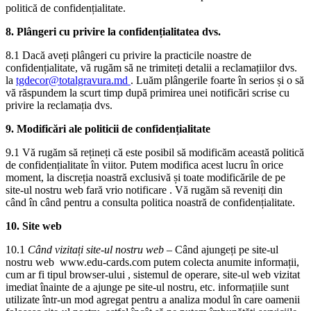
politică de confidențialitate.
8. Plângeri cu privire la confidențialitatea dvs.
8.1 Dacă aveți plângeri cu privire la practicile noastre de
confidențialitate, vă rugăm să ne trimiteți detalii a reclamațiilor dvs.
la
tgdecor@totalgravura.md
. Luăm plângerile foarte în serios și o să
vă răspundem la scurt timp după primirea unei notificări scrise cu
privire la reclamația dvs.
9. Modificări ale politicii de confidențialitate
9.1 Vă rugăm să rețineți că este posibil să modificăm această politică
de confidențialitate în viitor. Putem modifica acest lucru în orice
moment, la discreția noastră exclusivă și toate modificările de pe
site-ul nostru web fară vrio notificare . Vă rugăm să reveniți din
când în când pentru a consulta politica noastră de confidențialitate.
10. Site web
10.1
Când vizitați site-ul nostru web –
Când ajungeți pe site-ul
nostru web www.edu-cards.com putem colecta anumite informații,
cum ar fi tipul browser-ului , sistemul de operare, site-ul web vizitat
imediat înainte de a ajunge pe site-ul nostru, etc. informațiile sunt
utilizate într-un mod agregat pentru a analiza modul în care oamenii