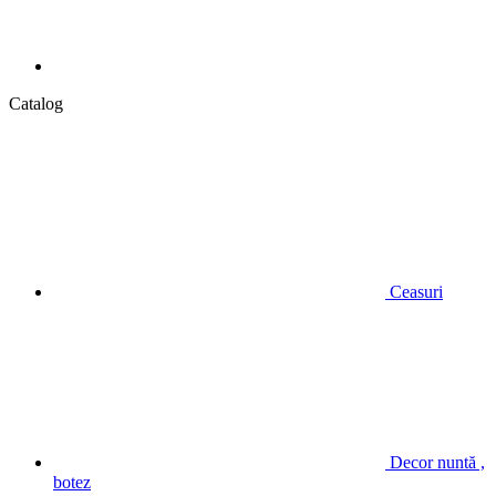
Catalog
Ceasuri
Decor nuntă ,
botez