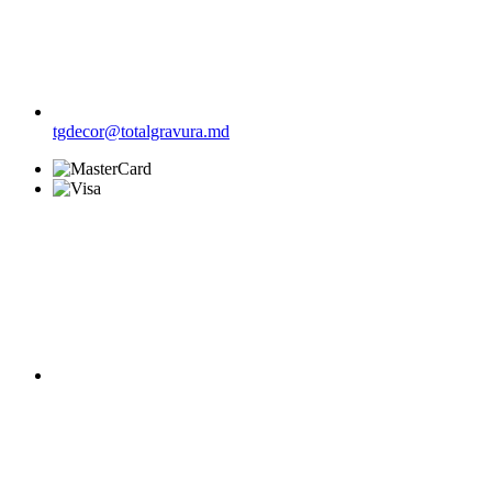
tgdecor@totalgravura.md