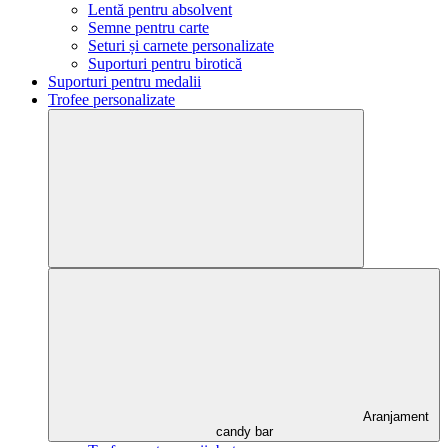
Lentă pentru absolvent
Semne pentru carte
Seturi și carnete personalizate
Suporturi pentru birotică
Suporturi pentru medalii
Trofee personalizate
Aranjament
candy bar