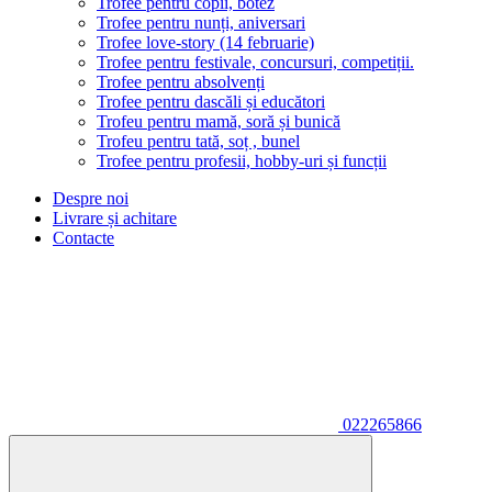
Trofee pentru copii, botez
Trofee pentru nunți, aniversari
Trofee love-story (14 februarie)
Trofee pentru festivale, concursuri, competiții.
Trofee pentru absolvenți
Trofee pentru dascăli și educători
Trofeu pentru mamă, soră și bunică
Trofeu pentru tată, soț , bunel
Trofee pentru profesii, hobby-uri și funcții
Despre noi
Livrare și achitare
Contacte
022265866