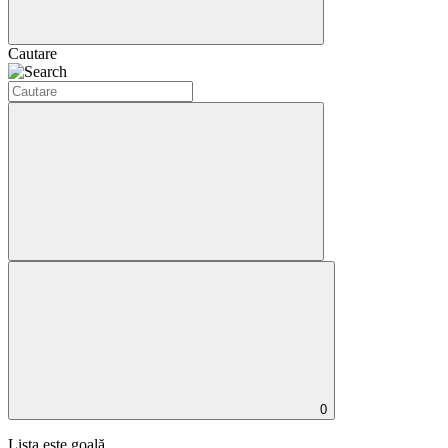
Cautare
0
Lista este goală