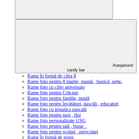
Aranjament
candy bar
Rame în formă de cifra 8
Rame foto pentru 8 martie, mamă , bunică, soție.
Rame foto cu cifre aniversare
Rame foto pentru Crăciun
Rama foto pentru familie, nuntă
Rame foto pentru învățători, dascăli , educatori
Rame foto cu tematica pascală
Rame foto pentru nași , fini
Rame foto personalizate USG
Rame foto pentru tată , bunic .
Rame foto pentru școlari , preșcolari
Rame în formă de pomi