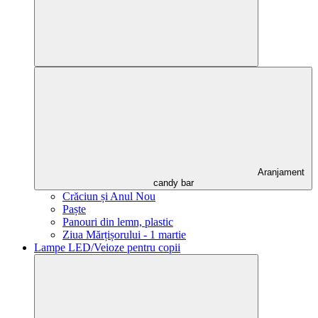
Aranjament
candy bar
Crăciun și Anul Nou
Paște
Panouri din lemn, plastic
Ziua Mărțișorului - 1 martie
Lampe LED/Veioze pentru copii