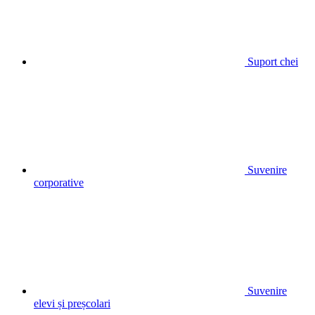
Suport chei
Suvenire
corporative
Suvenire
elevi și preșcolari