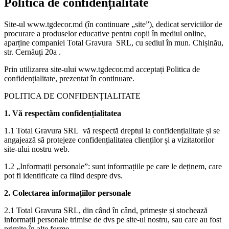
Politica de confidențialitate
Site-ul www.tgdecor.md (în continuare „site”), dedicat serviciilor de
procurare a produselor educative pentru copii în mediul online,
aparține companiei Total Gravura SRL, cu sediul în mun. Chișinău,
str. Cernăuți 20a .
Prin utilizarea site-ului www.tgdecor.md acceptați Politica de
confidențialitate, prezentat în continuare.
POLITICA DE CONFIDENȚIALITATE
1. Vă respectăm confidențialitatea
1.1 Total Gravura SRL vă respectă dreptul la confidențialitate și se
angajează să protejeze confidențialitatea clienților și a vizitatorilor
site-ului nostru web.
1.2 „Informații personale”: sunt informațiile pe care le deținem, care
pot fi identificate ca fiind despre dvs.
2. Colectarea informațiilor personale
2.1 Total Gravura SRL, din când în când, primește și stochează
informații personale trimise de dvs pe site-ul nostru, sau care au fost
primite în alte forme.