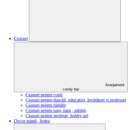
Ceasuri
Aranjament
candy bar
Ceasuri pentru copii
Ceasuri pentru dascăli, educatori, învățători și profesori
Ceasuri pentru familie
Ceasuri pentru nași, nani , părinți
Ceasuri pentru profesie, hobby-uri
Decor nuntă , botez