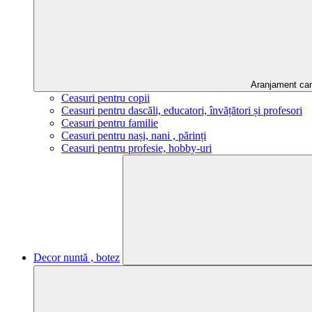
Aranjament ca
Ceasuri pentru copii
Ceasuri pentru dascăli, educatori, învățători și profesori
Ceasuri pentru familie
Ceasuri pentru nași, nani , părinți
Ceasuri pentru profesie, hobby-uri
Decor nuntă , botez