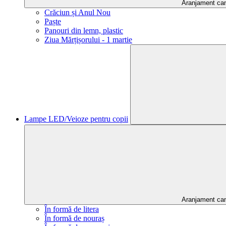
Aranjament ca
Crăciun și Anul Nou
Paște
Panouri din lemn, plastic
Ziua Mărțișorului - 1 martie
Lampe LED/Veioze pentru copii
Aranjament ca
În formă de litera
În formă de nouraș