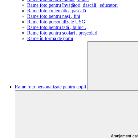
Rame foto pentru învățători, dascăli , educatori
Rame foto cu tematica pascală
Rame foto pentru nași , fini
Rame foto personalizate USG
Rame foto pentru tată , bunic .
Rame foto pentru școlari , preșcolari
Rame în formă de pomi
Rame foto personalizate pentru copii
Aranjament ca