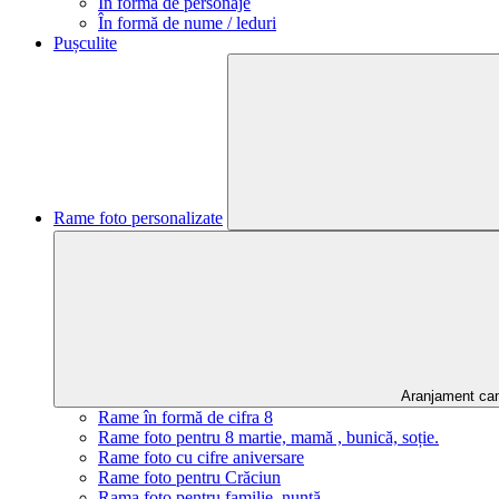
În formă de personaje
În formă de nume / leduri
Pușculite
Rame foto personalizate
Aranjament ca
Rame în formă de cifra 8
Rame foto pentru 8 martie, mamă , bunică, soție.
Rame foto cu cifre aniversare
Rame foto pentru Crăciun
Rama foto pentru familie, nuntă