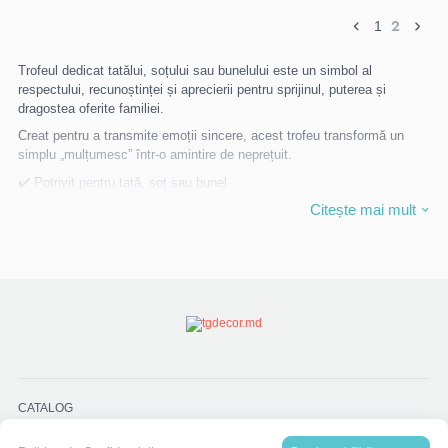
2
1
Trofeul dedicat tatălui, soțului sau bunelului este un simbol al
respectului, recunoștinței și aprecierii pentru sprijinul, puterea și
dragostea oferite familiei.
Creat pentru a transmite emoții sincere, acest trofeu transformă un
simplu „mulțumesc” într-o amintire de neprețuit.
✔️ Potrivit pentru tată, soț sau bunel
✔️ Design elegant, sobru sau modern
Citește mai mult
✔️ Realizat din materiale de calitate, cu finisaje atent lucrate
✔️ Personalizare cu nume, mesaj de apreciere, dată
✔️ Cadou ideal pentru aniversări, Ziua Tatălui sau momente speciale
Un gest plin de respect pentru cei care sunt mereu alături.
CATALOG