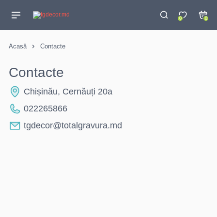
0
0
Acasă
Contacte
Contacte
Chișinău, Cernăuți 20a
022265866
tgdecor@totalgravura.md