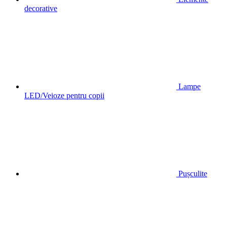
decorative
Lampe
LED/Veioze pentru copii
Pușculite