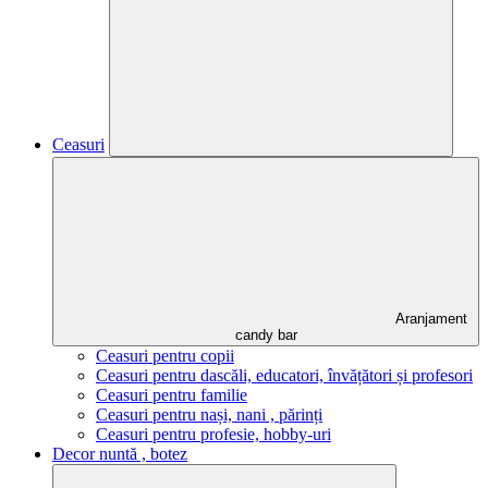
Ceasuri
Aranjament
candy bar
Ceasuri pentru copii
Ceasuri pentru dascăli, educatori, învățători și profesori
Ceasuri pentru familie
Ceasuri pentru nași, nani , părinți
Ceasuri pentru profesie, hobby-uri
Decor nuntă , botez