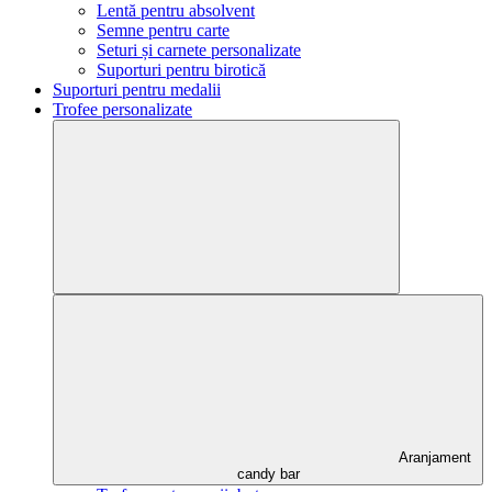
Lentă pentru absolvent
Semne pentru carte
Seturi și carnete personalizate
Suporturi pentru birotică
Suporturi pentru medalii
Trofee personalizate
Aranjament
candy bar