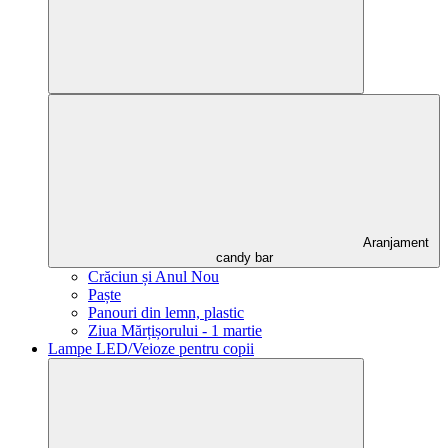
Aranjament
candy bar
Crăciun și Anul Nou
Paște
Panouri din lemn, plastic
Ziua Mărțișorului - 1 martie
Lampe LED/Veioze pentru copii