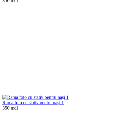
350 mdl
Rama foto cu stativ pentru nași 1
350 mdl