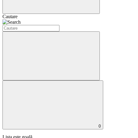
Cautare
0
Lista este goală