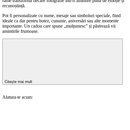
rame transformă fiecare fotografie într-o amintire plină de emoție și
recunoștință.
Pot fi personalizate cu nume, mesaje sau simboluri speciale, fiind
ideale ca dar pentru botez, cununie, aniversări sau alte momente
importante. Un cadou care spune „mulțumesc” și păstrează vii
amintirile frumoase.
Citește mai mult
Alatura-te acum: