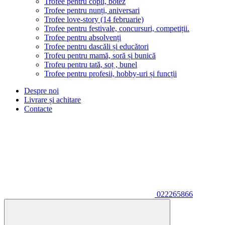
Trofee pentru copii, botez
Trofee pentru nunți, aniversari
Trofee love-story (14 februarie)
Trofee pentru festivale, concursuri, competiții.
Trofee pentru absolvenți
Trofee pentru dascăli și educători
Trofeu pentru mamă, soră și bunică
Trofeu pentru tată, soț , bunel
Trofee pentru profesii, hobby-uri și funcții
Despre noi
Livrare și achitare
Contacte
022265866