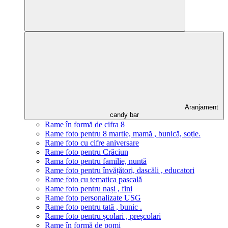
Aranjament
candy bar
Rame în formă de cifra 8
Rame foto pentru 8 martie, mamă , bunică, soție.
Rame foto cu cifre aniversare
Rame foto pentru Crăciun
Rama foto pentru familie, nuntă
Rame foto pentru învățători, dascăli , educatori
Rame foto cu tematica pascală
Rame foto pentru nași , fini
Rame foto personalizate USG
Rame foto pentru tată , bunic .
Rame foto pentru școlari , preșcolari
Rame în formă de pomi