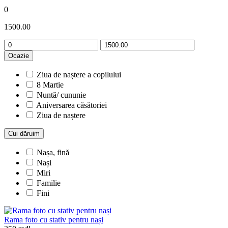
0
1500.00
Ocazie
Ziua de naștere a copilului
8 Martie
Nuntă/ cununie
Aniversarea căsătoriei
Ziua de naștere
Cui dăruim
Nașa, fină
Nași
Miri
Familie
Fini
Rama foto cu stativ pentru nași