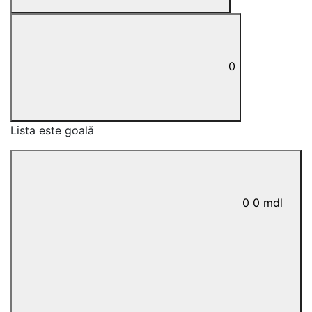
0
Lista este goală
0
0
mdl