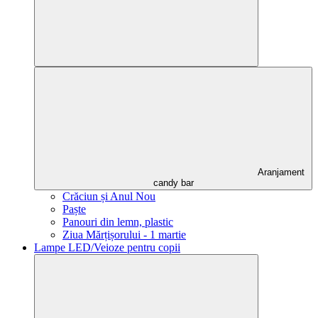
Aranjament
candy bar
Crăciun și Anul Nou
Paște
Panouri din lemn, plastic
Ziua Mărțișorului - 1 martie
Lampe LED/Veioze pentru copii