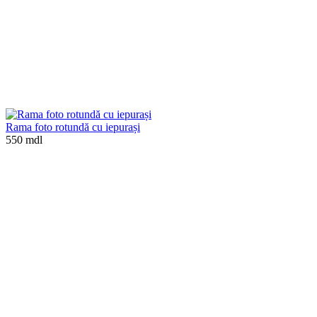
Rama foto rotundă cu iepurași
550 mdl