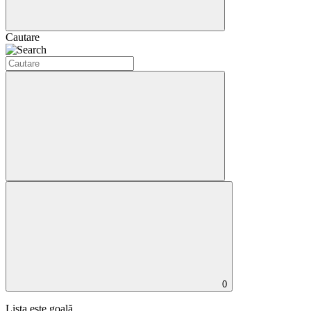
Cautare
0
Lista este goală