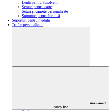
Lentă pentru absolvent
Semne pentru carte
Seturi și carnete personalizate
Suporturi pentru birotică
Suporturi pentru medalii
Trofee personalizate
Aranjament
candy bar