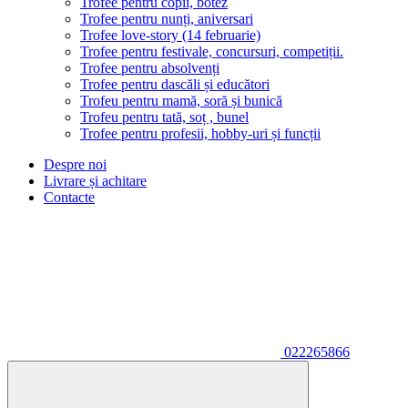
Trofee pentru copii, botez
Trofee pentru nunți, aniversari
Trofee love-story (14 februarie)
Trofee pentru festivale, concursuri, competiții.
Trofee pentru absolvenți
Trofee pentru dascăli și educători
Trofeu pentru mamă, soră și bunică
Trofeu pentru tată, soț , bunel
Trofee pentru profesii, hobby-uri și funcții
Despre noi
Livrare și achitare
Contacte
022265866