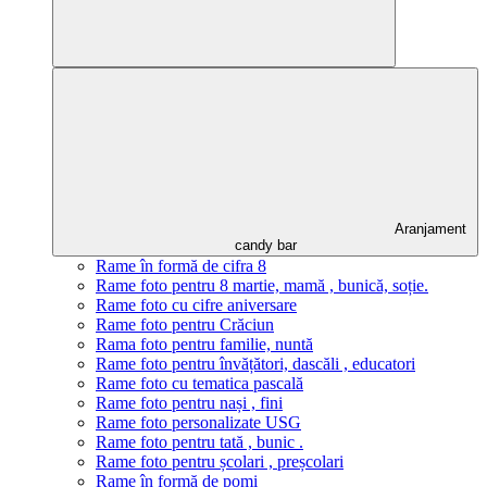
Aranjament
candy bar
Rame în formă de cifra 8
Rame foto pentru 8 martie, mamă , bunică, soție.
Rame foto cu cifre aniversare
Rame foto pentru Crăciun
Rama foto pentru familie, nuntă
Rame foto pentru învățători, dascăli , educatori
Rame foto cu tematica pascală
Rame foto pentru nași , fini
Rame foto personalizate USG
Rame foto pentru tată , bunic .
Rame foto pentru școlari , preșcolari
Rame în formă de pomi