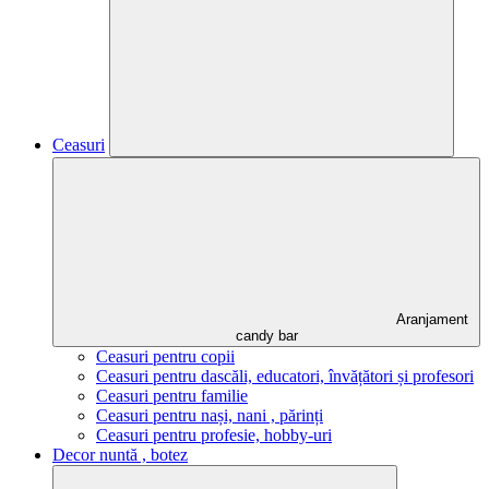
Ceasuri
Aranjament
candy bar
Ceasuri pentru copii
Ceasuri pentru dascăli, educatori, învățători și profesori
Ceasuri pentru familie
Ceasuri pentru nași, nani , părinți
Ceasuri pentru profesie, hobby-uri
Decor nuntă , botez