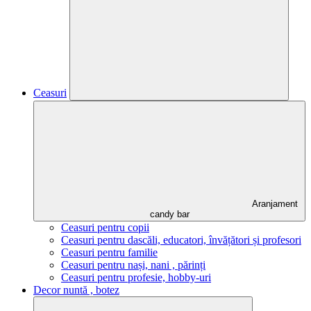
Ceasuri
Aranjament
candy bar
Ceasuri pentru copii
Ceasuri pentru dascăli, educatori, învățători și profesori
Ceasuri pentru familie
Ceasuri pentru nași, nani , părinți
Ceasuri pentru profesie, hobby-uri
Decor nuntă , botez