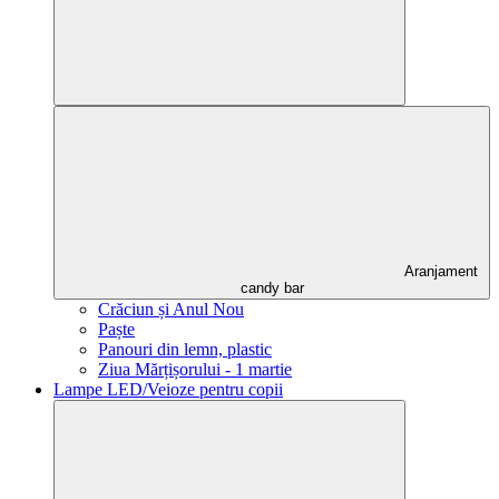
Aranjament
candy bar
Crăciun și Anul Nou
Paște
Panouri din lemn, plastic
Ziua Mărțișorului - 1 martie
Lampe LED/Veioze pentru copii