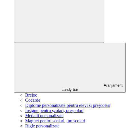
Aranjament
candy bar
Breloc
Cocarde
Diplome personalizate pentru elevi și preșcolari
Insigne pentru școlari, preșcolari
Medalii personalizate
Magnet pentru școlari , preșcolari
Rigle personalizate