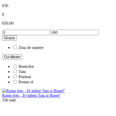
650
0
650.00
Ocazie
Ziua de naștere
Cui dăruim
Bunicilor
Tata
Prieteni
Pentru el
Rama foto ,,Te iubim Tata si Bunel''
350 mdl