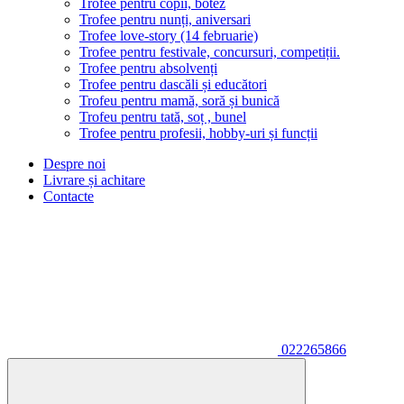
Trofee pentru copii, botez
Trofee pentru nunți, aniversari
Trofee love-story (14 februarie)
Trofee pentru festivale, concursuri, competiții.
Trofee pentru absolvenți
Trofee pentru dascăli și educători
Trofeu pentru mamă, soră și bunică
Trofeu pentru tată, soț , bunel
Trofee pentru profesii, hobby-uri și funcții
Despre noi
Livrare și achitare
Contacte
022265866