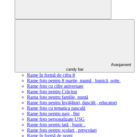
Aranjament
candy bar
Rame în formă de cifra 8
Rame foto pentru 8 martie, mamă , bunică, soție.
Rame foto cu cifre aniversare
Rame foto pentru Crăciun
Rama foto pentru familie, nuntă
Rame foto pentru învățători, dascăli , educatori
Rame foto cu tematica pascală
Rame foto pentru nași , fini
Rame foto personalizate USG
Rame foto pentru tată , bunic .
Rame foto pentru școlari , preșcolari
Rame în formă de pomi