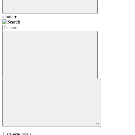
Cautare
0
Lista este goală