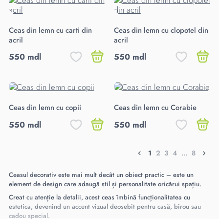
Ceas din lemn cu carti din
Ceas din lemn cu clopotel din
acril
acril
550 mdl
550 mdl
Ceas din lemn cu copii
Ceas din lemn cu Corabie
550 mdl
550 mdl
1
2
3
4
...
8
Ceasul decorativ este mai mult decât un obiect practic – este un
element de design care adaugă stil și personalitate oricărui spațiu.
Creat cu atenție la detalii, acest ceas îmbină funcționalitatea cu
estetica, devenind un accent vizual deosebit pentru casă, birou sau
cadou special.