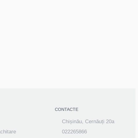
CONTACTE
Chișinău, Cernăuți 20a
achitare
022265866