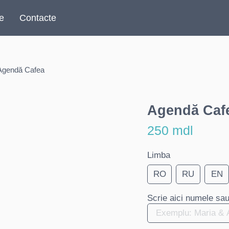
re
Contacte
Agendă Cafea
Agendă Caf
250 mdl
Limba
RO
RU
EN
Scrie aici numele sau 