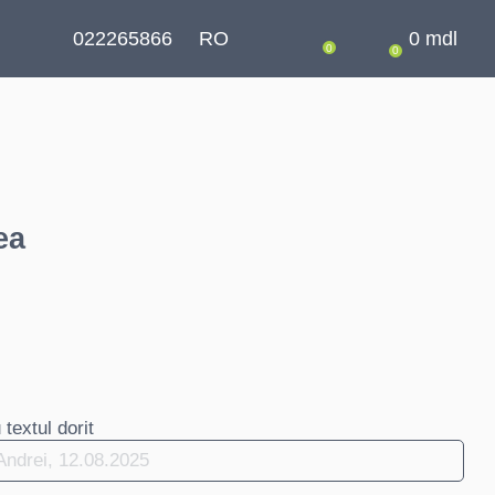
022265866
RO
0
mdl
0
0
ea
textul dorit