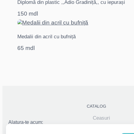
Diplomă din plastic ,,Adio Gradiniță,, cu iepurași
150 mdl
Medalii din acril cu bufniță
65 mdl
CATALOG
Ceasuri
Alatura-te acum:
Elemente decorati