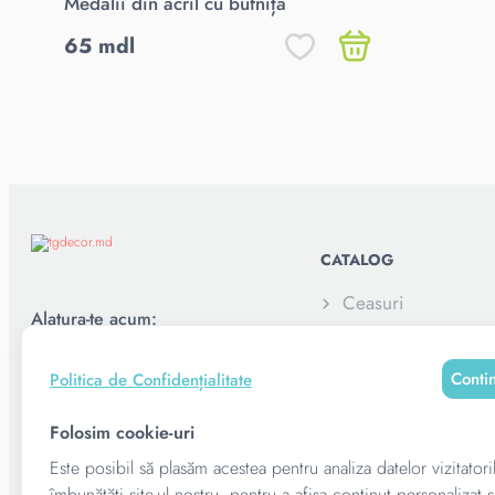
Medalii din acril cu bufniță
65 mdl
CATALOG
Ceasuri
Alatura-te acum:
Elemente decorativ
Conti
Politica de Confidențialitate
Pușculite
Folosim cookie-uri
Rame foto personal
copii
Este posibil să plasăm acestea pentru analiza datelor vizitatori
îmbunătăți site-ul nostru, pentru a afișa conținut personalizat ș