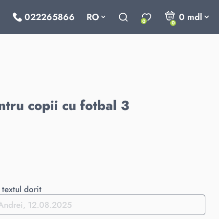
022265866
RO
0
mdl
0
0
ntru copii cu fotbal 3
textul dorit