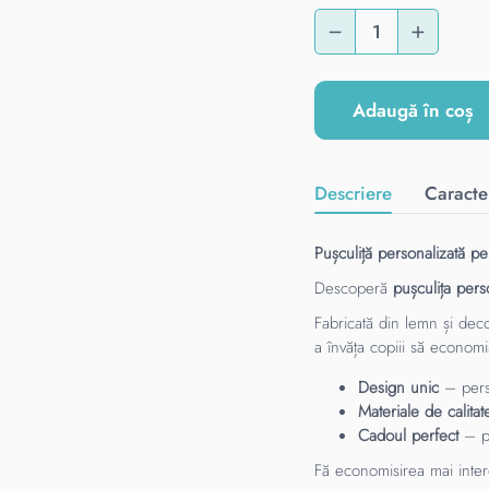
Adaugă în coș
Descriere
Caracter
Pușculiță personalizată p
Descoperă
pușculița pers
Fabricată din lemn și dec
a învăța copiii să economi
Design unic
– perso
Materiale de calitat
Cadoul perfect
– pe
Fă economisirea mai inter