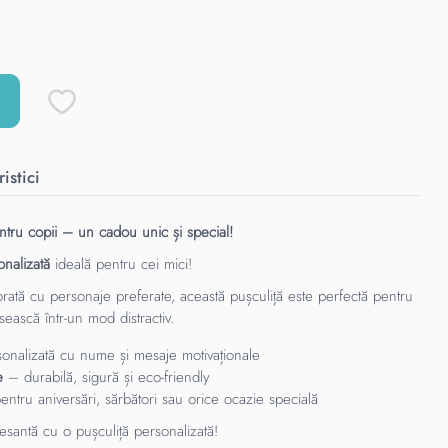
istici
entru copii – un cadou unic și special!
onalizată
ideală pentru cei mici!
orată cu personaje preferate, această pușculiță este perfectă pentru
sească într-un mod distractiv.
nalizată cu nume și mesaje motivaționale
e
– durabilă, sigură și eco-friendly
ntru aniversări, sărbători sau orice ocazie specială
esantă cu o pușculiță personalizată!