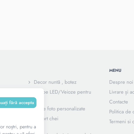
MENU
Decor nuntă , botez
Despre noi
e
Lampe LED/Veioze pentru
Livrare și a
copii
Contacte
nuați fără accepta
Rame foto personalizate
Politica de 
izate pentru
Suport chei
Termeni si c
lor noștri, pentru a
i pentru a vă oferi