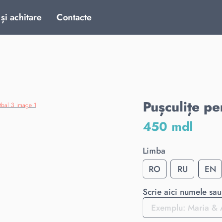
 și achitare
Contacte
Pușculițe pe
450 mdl
Limba
RO
RU
EN
Scrie aici numele sau 