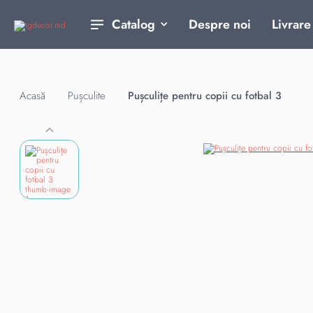
Despre noi
Livrare
Catalog
Acasă
Pușculite
Pușculițe pentru copii cu fotbal 3