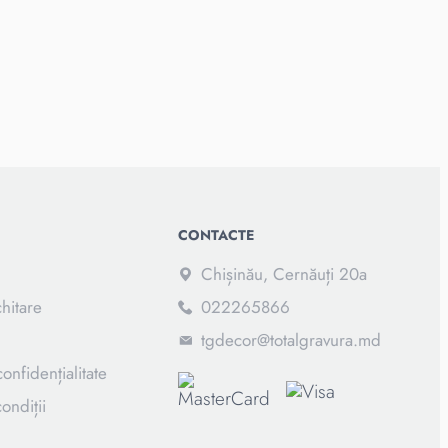
CONTACTE
Chișinău, Cernăuți 20a
chitare
022265866
tgdecor@totalgravura.md
confidențialitate
ondiții