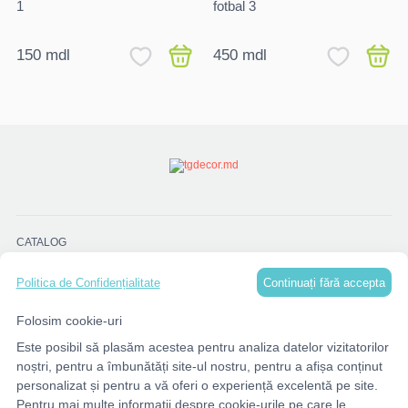
1
fotbal 3
150 mdl
450 mdl
CATALOG
Continuați fără accepta
Politica de Confidențialitate
MENU
Folosim cookie-uri
Este posibil să plasăm acestea pentru analiza datelor vizitatorilor
CONTACTE
noștri, pentru a îmbunătăți site-ul nostru, pentru a afișa conținut
personalizat și pentru a vă oferi o experiență excelentă pe site.
Pentru mai multe informații despre cookie-urile pe care le