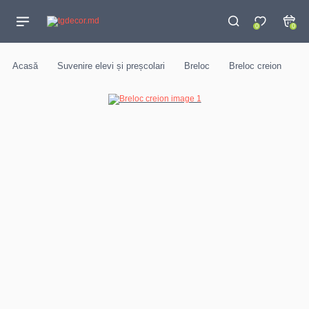
0
0
Acasă
Suvenire elevi și preșcolari
Breloc
Breloc creion