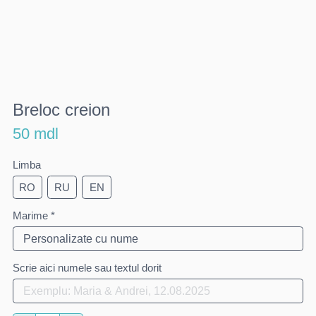
Breloc creion
50 mdl
Limba
RO
RU
EN
Marime *
Scrie aici numele sau textul dorit