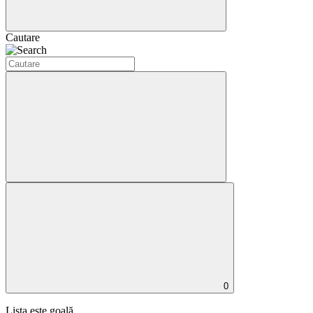
Cautare
0
Lista este goală