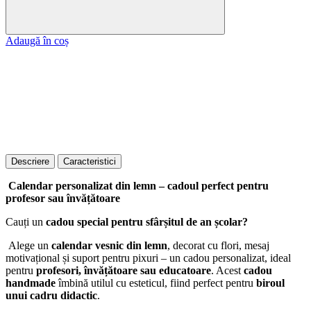
Adaugă în coș
Descriere
Caracteristici
Calendar personalizat din lemn – cadoul perfect pentru
profesor sau învățătoare
Cauți un
cadou special pentru sfârșitul de an școlar?
Alege un
calendar vesnic din lemn
, decorat cu flori, mesaj
motivațional și suport pentru pixuri – un cadou personalizat, ideal
pentru
profesori, învățătoare sau educatoare
. Acest
cadou
handmade
îmbină utilul cu esteticul, fiind perfect pentru
biroul
unui cadru didactic
.