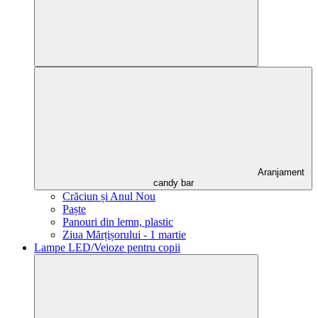
Aranjament
candy bar
Crăciun și Anul Nou
Paște
Panouri din lemn, plastic
Ziua Mărțișorului - 1 martie
Lampe LED/Veioze pentru copii