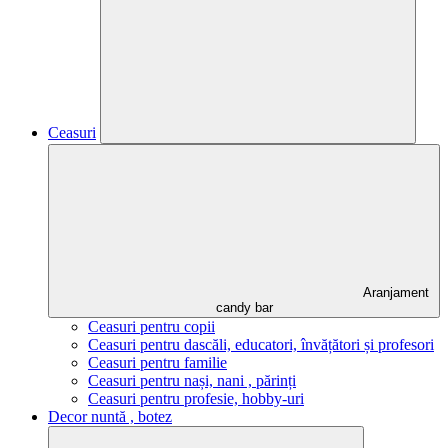
Ceasuri
Aranjament
candy bar
Ceasuri pentru copii
Ceasuri pentru dascăli, educatori, învățători și profesori
Ceasuri pentru familie
Ceasuri pentru nași, nani , părinți
Ceasuri pentru profesie, hobby-uri
Decor nuntă , botez