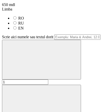
650 mdl
Limba
RO
RU
EN
Scrie aici numele sau textul dorit