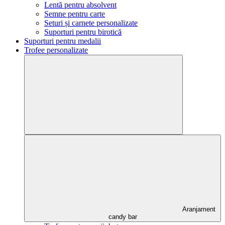
Lentă pentru absolvent
Semne pentru carte
Seturi și carnete personalizate
Suporturi pentru birotică
Suporturi pentru medalii
Trofee personalizate
Aranjament
candy bar