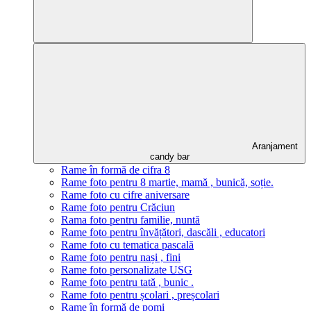
Aranjament
candy bar
Rame în formă de cifra 8
Rame foto pentru 8 martie, mamă , bunică, soție.
Rame foto cu cifre aniversare
Rame foto pentru Crăciun
Rama foto pentru familie, nuntă
Rame foto pentru învățători, dascăli , educatori
Rame foto cu tematica pascală
Rame foto pentru nași , fini
Rame foto personalizate USG
Rame foto pentru tată , bunic .
Rame foto pentru școlari , preșcolari
Rame în formă de pomi