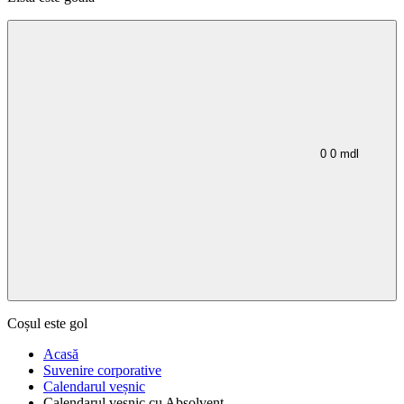
0
0
mdl
Coșul este gol
Acasă
Suvenire corporative
Calendarul veșnic
Calendarul vesnic cu Absolvent