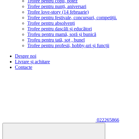
Trofee pentru copii, botez
Trofee pentru nunți, aniversari
Trofee love-story (14 februarie)
Trofee pentru festivale, concursuri, competiții.
Trofee pentru absolvenți
Trofee pentru dascăli și educători
Trofeu pentru mamă, soră și bunică
Trofeu pentru tată, soț , bunel
Trofee pentru profesii, hobby-uri și funcții
Despre noi
Livrare și achitare
Contacte
022265866