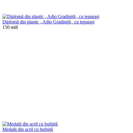
Diplomă din plastic ,,Adio Gradiniță,, cu iepurași
150 mdl
Medalii din acril cu bufniță