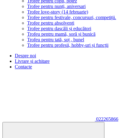
Trofee pentru copii, botez
Trofee pentru nunți, aniversari
Trofee love-story (14 februarie)
Trofee pentru festivale, concursuri, competiții.
Trofee pentru absolvenți
Trofee pentru dascăli și educători
Trofeu pentru mamă, soră și bunică
Trofeu pentru tată, soț , bunel
Trofee pentru profesii, hobby-uri și funcții
Despre noi
Livrare și achitare
Contacte
022265866