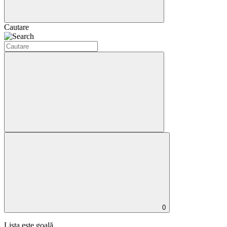
Cautare
0
Lista este goală