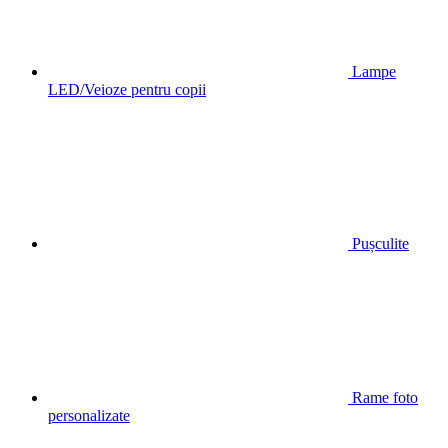
Lampe
LED/Veioze pentru copii
Pușculite
Rame foto
personalizate