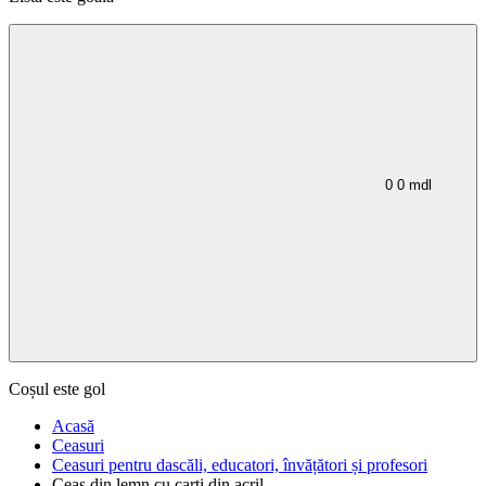
0
0
mdl
Coșul este gol
Acasă
Ceasuri
Ceasuri pentru dascăli, educatori, învățători și profesori
Ceas din lemn cu carti din acril