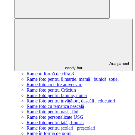
Aranjament
candy bar
Rame în formă de cifra 8
Rame foto pentru 8 martie, mamă , bunică, soție.
Rame foto cu cifre aniversare
Rame foto pentru Crăciun
Rama foto pentru familie, nuntă
Rame foto pentru învățători, dascăli , educatori
Rame foto cu tematica pascală
Rame foto pentru nași , fini
Rame foto personalizate USG
Rame foto pentru tată , bunic .
Rame foto pentru școlari , preșcolari
Rame în formă de pomi