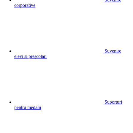
corporative
Suvenire
elevi și preșcolari
Suporturi
pentru medalii