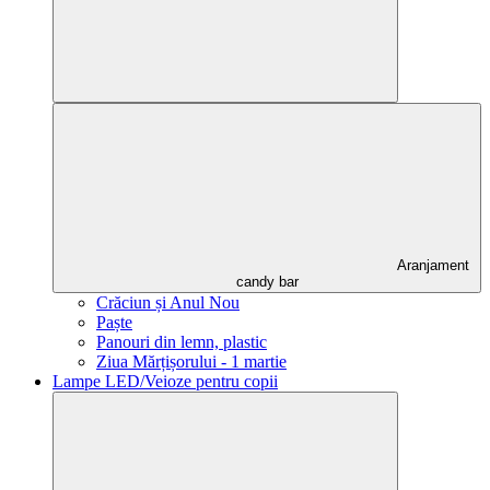
Aranjament
candy bar
Crăciun și Anul Nou
Paște
Panouri din lemn, plastic
Ziua Mărțișorului - 1 martie
Lampe LED/Veioze pentru copii