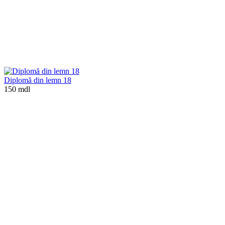
Diplomă din lemn 18
150 mdl