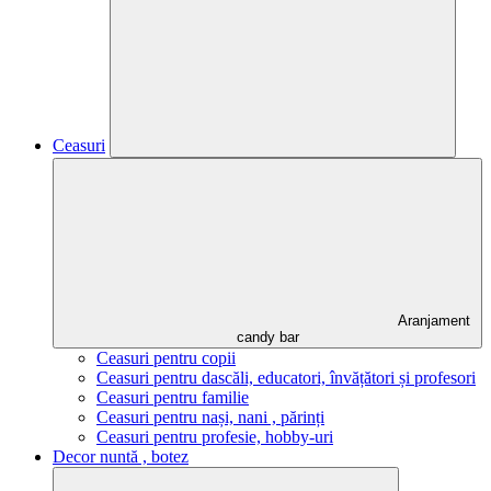
Ceasuri
Aranjament
candy bar
Ceasuri pentru copii
Ceasuri pentru dascăli, educatori, învățători și profesori
Ceasuri pentru familie
Ceasuri pentru nași, nani , părinți
Ceasuri pentru profesie, hobby-uri
Decor nuntă , botez