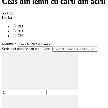
Ceas din lemn cu carti din acril
550 mdl
Limba
RO
RU
EN
Marime *
Scrie aici numele sau textul dorit