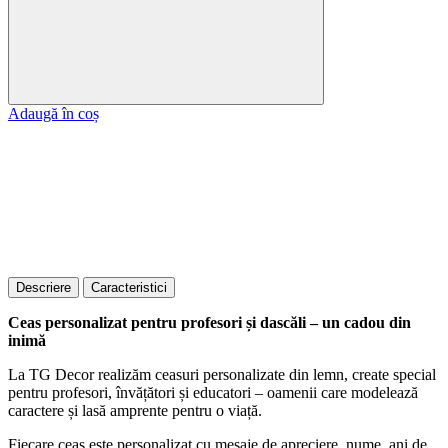
Adaugă în coș
Descriere
Caracteristici
Ceas personalizat pentru profesori și dascăli – un cadou din
inimă
La TG Decor realizăm ceasuri personalizate din lemn, create special
pentru profesori, învățători și educatori – oamenii care modelează
caractere și lasă amprente pentru o viață.
Fiecare ceas este personalizat cu mesaje de apreciere, nume, ani de