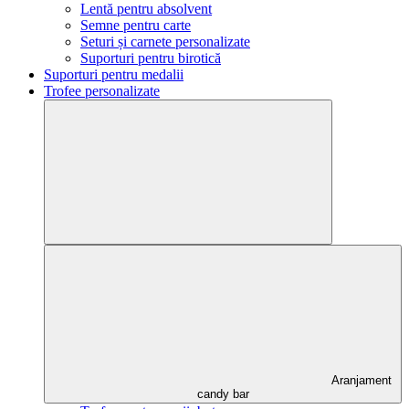
Lentă pentru absolvent
Semne pentru carte
Seturi și carnete personalizate
Suporturi pentru birotică
Suporturi pentru medalii
Trofee personalizate
Aranjament
candy bar