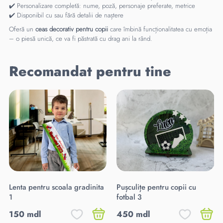
✔️ Personalizare completă: nume, poză, personaje preferate, metrice
✔️ Disponibil cu sau fără detalii de naștere
Oferă un
ceas decorativ pentru copii
care îmbină funcționalitatea cu emoția
– o piesă unică, ce va fi păstrată cu drag ani la rând.
Recomandat pentru tine
Lenta pentru scoala gradinita
Pușculițe pentru copii cu
1
fotbal 3
150 mdl
450 mdl