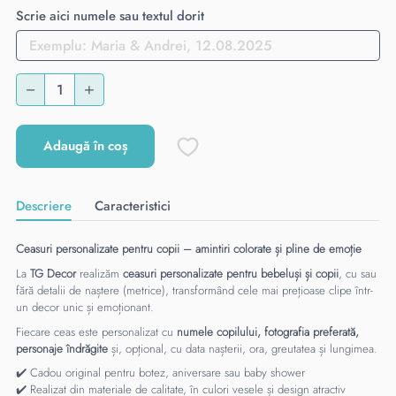
Scrie aici numele sau textul dorit
Adaugă în coș
Descriere
Caracteristici
Ceasuri personalizate pentru copii – amintiri colorate și pline de emoție
La
TG Decor
realizăm
ceasuri personalizate pentru bebeluși și copii
, cu sau
fără detalii de naștere (metrice), transformând cele mai prețioase clipe într-
un decor unic și emoționant.
Fiecare ceas este personalizat cu
numele copilului, fotografia preferată,
personaje îndrăgite
și, opțional, cu data nașterii, ora, greutatea și lungimea.
✔️ Cadou original pentru botez, aniversare sau baby shower
✔️ Realizat din materiale de calitate, în culori vesele și design atractiv