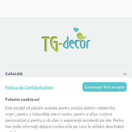
CATALOG
Continuați fără accepta
Politica de Confidențialitate
MENU
Folosim cookie-uri
Este posibil să plasăm acestea pentru analiza datelor vizitatorilor
CONTACTE
noștri, pentru a îmbunătăți site-ul nostru, pentru a afișa conținut
personalizat și pentru a vă oferi o experiență excelentă pe site. Pentru
mai multe informații despre cookie-urile pe care le utilizăm deschidem