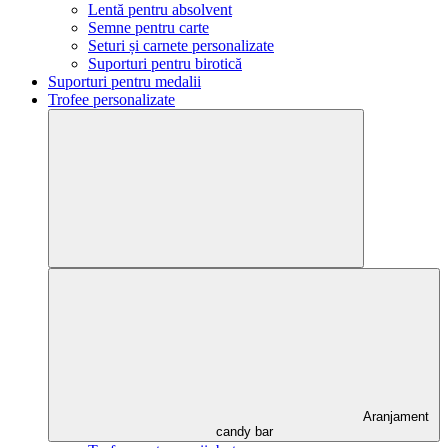
Lentă pentru absolvent
Semne pentru carte
Seturi și carnete personalizate
Suporturi pentru birotică
Suporturi pentru medalii
Trofee personalizate
Aranjament
candy bar