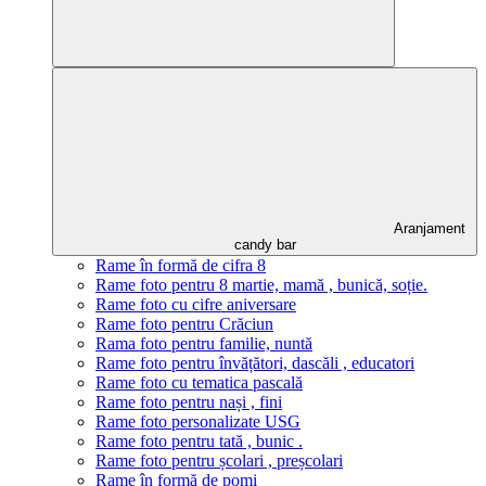
Aranjament
candy bar
Rame în formă de cifra 8
Rame foto pentru 8 martie, mamă , bunică, soție.
Rame foto cu cifre aniversare
Rame foto pentru Crăciun
Rama foto pentru familie, nuntă
Rame foto pentru învățători, dascăli , educatori
Rame foto cu tematica pascală
Rame foto pentru nași , fini
Rame foto personalizate USG
Rame foto pentru tată , bunic .
Rame foto pentru școlari , preșcolari
Rame în formă de pomi