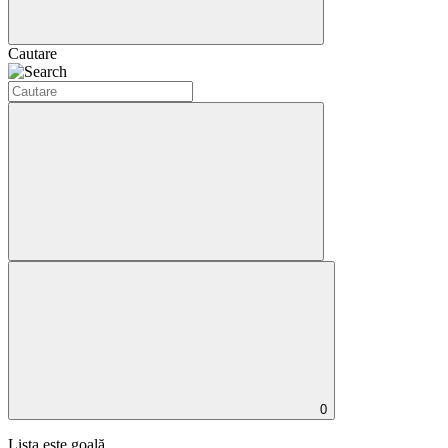
Cautare
0
Lista este goală