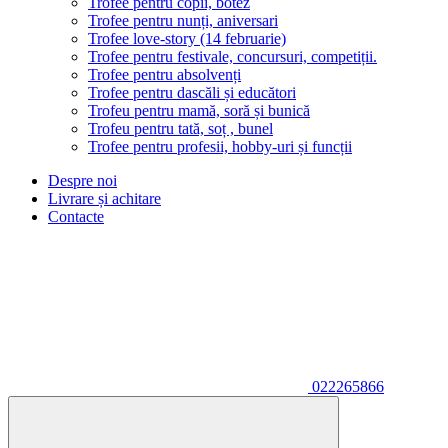
Trofee pentru copii, botez
Trofee pentru nunți, aniversari
Trofee love-story (14 februarie)
Trofee pentru festivale, concursuri, competiții.
Trofee pentru absolvenți
Trofee pentru dascăli și educători
Trofeu pentru mamă, soră și bunică
Trofeu pentru tată, soț , bunel
Trofee pentru profesii, hobby-uri și funcții
Despre noi
Livrare și achitare
Contacte
022265866