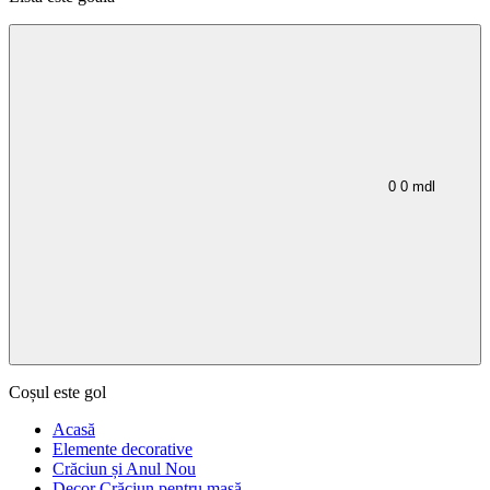
0
0
mdl
Coșul este gol
Acasă
Elemente decorative
Crăciun și Anul Nou
Decor Crăciun pentru masă