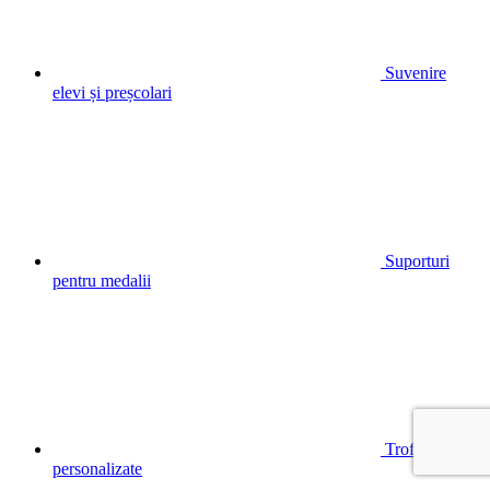
Suvenire
elevi și preșcolari
Suporturi
pentru medalii
Trofee
personalizate