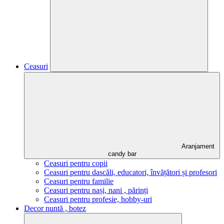
Ceasuri
Aranjament
candy bar
Ceasuri pentru copii
Ceasuri pentru dascăli, educatori, învățători și profesori
Ceasuri pentru familie
Ceasuri pentru nași, nani , părinți
Ceasuri pentru profesie, hobby-uri
Decor nuntă , botez