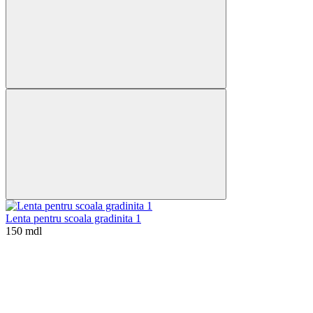
Lenta pentru scoala gradinita 1
150 mdl