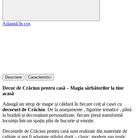
Adaugă în coș
Descriere
Caracteristici
Decor de Crăciun pentru casă – Magia sărbătorilor la tine
acasă
Adaugă un strop de magie și căldură în fiecare colț al casei cu
decoruri de Crăciun
. De la aranjamente , figurine tematice , până
la braduti și decorațiuni personalizate, fiecare piesă transformă
locuința într-un spațiu plin de bucurie și emoție.
Decorurile de Crăciun pentru casă sunt realizate din materiale de
calitate și pot fi adaptate stilului dorit – clasic, modern sau rustic.