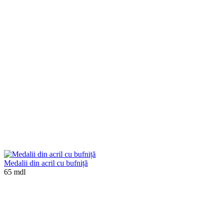
Medalii din acril cu bufniță
65 mdl