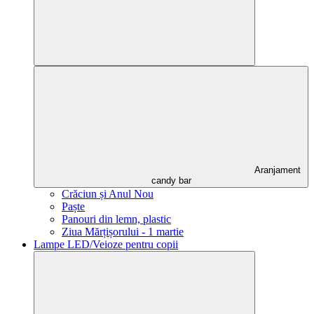
Aranjament
candy bar
Crăciun și Anul Nou
Paște
Panouri din lemn, plastic
Ziua Mărțișorului - 1 martie
Lampe LED/Veioze pentru copii