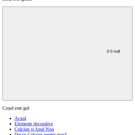
0
0
mdl
Coșul este gol
Acasă
Elemente decorative
Crăciun și Anul Nou
Decor Crăciun pentru masă