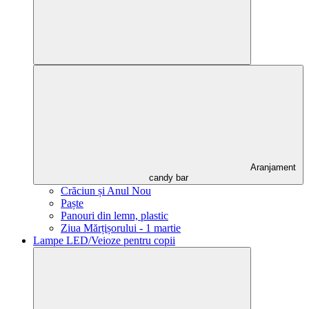
Aranjament
candy bar
Crăciun și Anul Nou
Paște
Panouri din lemn, plastic
Ziua Mărțișorului - 1 martie
Lampe LED/Veioze pentru copii