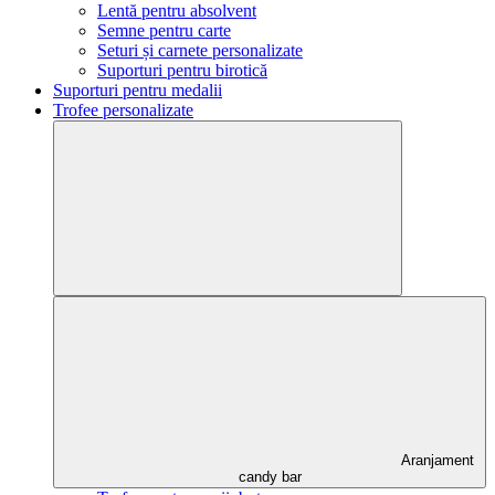
Lentă pentru absolvent
Semne pentru carte
Seturi și carnete personalizate
Suporturi pentru birotică
Suporturi pentru medalii
Trofee personalizate
Aranjament
candy bar