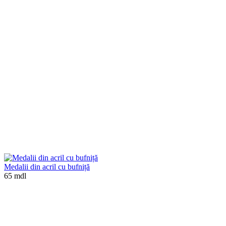
Medalii din acril cu bufniță
65 mdl