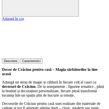
Adaugă în coș
Descriere
Caracteristici
Decor de Crăciun pentru casă – Magia sărbătorilor la tine
acasă
Adaugă un strop de magie și căldură în fiecare colț al casei cu
decoruri de Crăciun
. De la aranjamente , figurine tematice , până
la braduti și decorațiuni personalizate, fiecare piesă transformă
locuința într-un spațiu plin de bucurie și emoție.
Decorurile de Crăciun pentru casă sunt realizate din materiale de
calitate și pot fi adaptate stilului dorit – clasic, modern sau rustic.