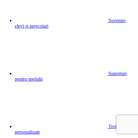
Suvenire
elevi și preșcolari
Suporturi
pentru medalii
Trofee
personalizate