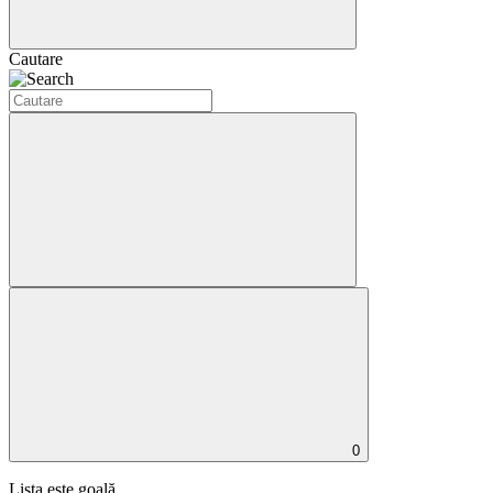
Cautare
0
Lista este goală