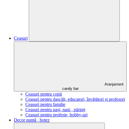
Ceasuri
Aranjament
candy bar
Ceasuri pentru copii
Ceasuri pentru dascăli, educatori, învățători și profesori
Ceasuri pentru familie
Ceasuri pentru nași, nani , părinți
Ceasuri pentru profesie, hobby-uri
Decor nuntă , botez