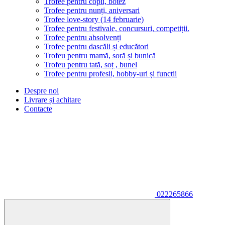
Trofee pentru copii, botez
Trofee pentru nunți, aniversari
Trofee love-story (14 februarie)
Trofee pentru festivale, concursuri, competiții.
Trofee pentru absolvenți
Trofee pentru dascăli și educători
Trofeu pentru mamă, soră și bunică
Trofeu pentru tată, soț , bunel
Trofee pentru profesii, hobby-uri și funcții
Despre noi
Livrare și achitare
Contacte
022265866