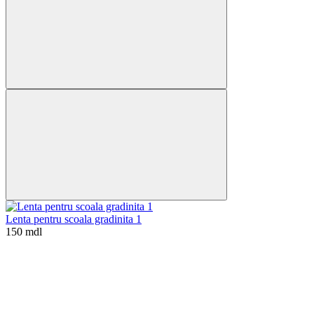
Lenta pentru scoala gradinita 1
150 mdl