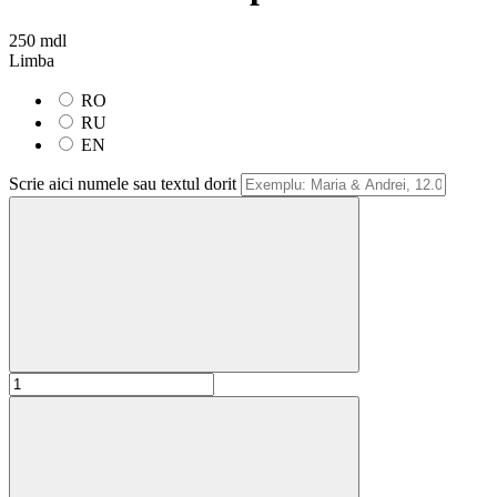
250 mdl
Limba
RO
RU
EN
Scrie aici numele sau textul dorit