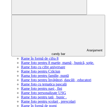
Aranjament
candy bar
Rame în formă de cifra 8
Rame foto pentru 8 martie, mamă , bunică, soție.
Rame foto cu cifre aniversare
Rame foto pentru Crăciun
Rama foto pentru familie, nuntă
Rame foto pentru învățători, dascăli , educatori
Rame foto cu tematica pascală
Rame foto pentru nași , fini
Rame foto personalizate USG
Rame foto pentru tată , bunic .
Rame foto pentru școlari , preșcolari
Rame în formă de pomi