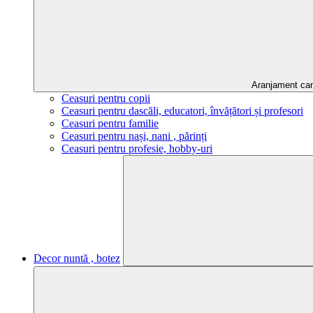
Aranjament ca
Ceasuri pentru copii
Ceasuri pentru dascăli, educatori, învățători și profesori
Ceasuri pentru familie
Ceasuri pentru nași, nani , părinți
Ceasuri pentru profesie, hobby-uri
Decor nuntă , botez