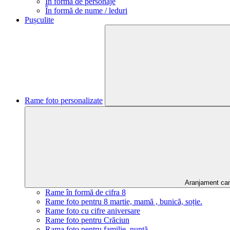
În formă de personaje
În formă de nume / leduri
Pușculite
Rame foto personalizate
Aranjament ca
Rame în formă de cifra 8
Rame foto pentru 8 martie, mamă , bunică, soție.
Rame foto cu cifre aniversare
Rame foto pentru Crăciun
Rama foto pentru familie, nuntă