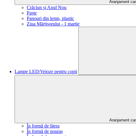
Aranjament ca
Crăciun și Anul Nou
Paște
Panouri din lemn, plastic
Ziua Mărțișorului - 1 martie
Lampe LED/Veioze pentru copii
Aranjament ca
În formă de litera
În formă de nouraș