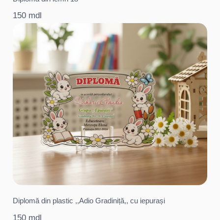
150 mdl
Diplomă din plastic ,,Adio Gradiniță,, cu iepurași
150 mdl