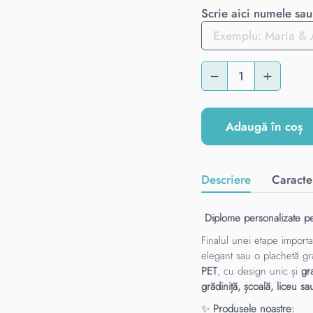
Scrie aici numele sau 
Adaugă în coș
Descriere
Caracter
Diplome personalizate pe
Finalul unei etape import
elegant sau o plachetă g
PET
, cu design unic și
gr
grădiniță, școală, liceu sa
✨
Produsele noastre: