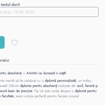
textul dorit
istici
ntru absolvenți – Amintiri ce durează o viață!
ante merită să fie celebrat cu o
diplomă personalizată
, un trofeu
ravată! Oferim
diplome pentru absolvenți
realizate din
acril, faneră și
avură laser de precizie
. Fie că este vorba despre o
diplomă pentru
u facultate
, avem soluția perfectă pentru fiecare ocazie!