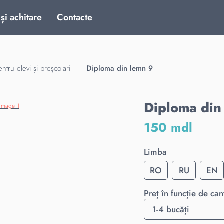
 și achitare
Contacte
ntru elevi și preșcolari
Diploma din lemn 9
Diploma din
150 mdl
Limba
RO
RU
EN
Preț în funcție de can