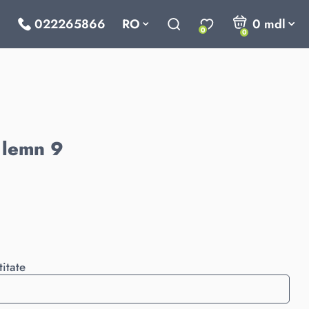
022265866
RO
0
mdl
0
0
 lemn 9
titate