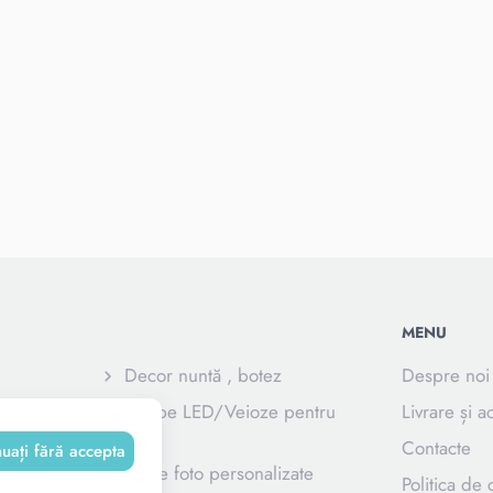
MENU
Decor nuntă , botez
Despre noi
e
Lampe LED/Veioze pentru
Livrare și a
copii
Contacte
nuați fără accepta
Rame foto personalizate
Politica de 