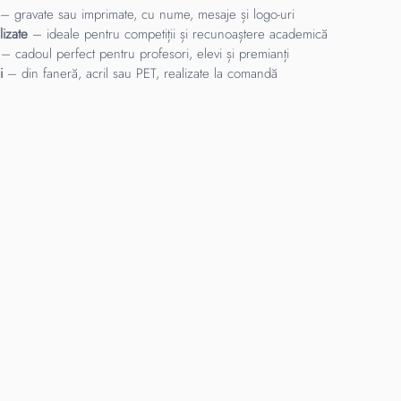
– gravate sau imprimate, cu nume, mesaje și logo-uri
lizate
– ideale pentru competiții și recunoaștere academică
– cadoul perfect pentru profesori, elevi și premianți
i
– din faneră, acril sau PET, realizate la comandă