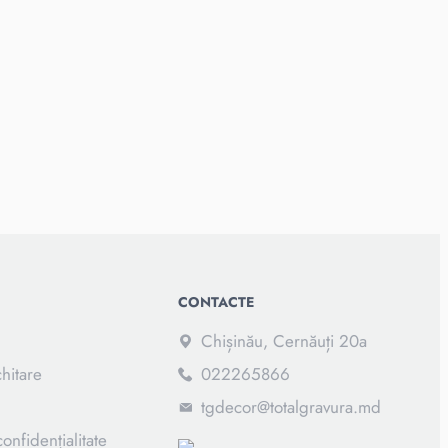
CONTACTE
Chișinău, Cernăuți 20a
chitare
022265866
tgdecor@totalgravura.md
confidențialitate