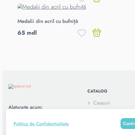
Medalii din acril cu bufniță
65 mdl
CATALOG
Ceasuri
Alatura-te acum:
Elemente decorativ
Conti
Politica de Confidențialitate
Pușculite