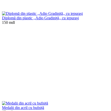
Diplomă din plastic ,,Adio Gradiniță,, cu iepurași
150 mdl
Medalii din acril cu bufniță