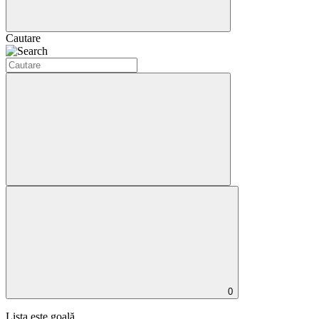
Cautare
0
Lista este goală