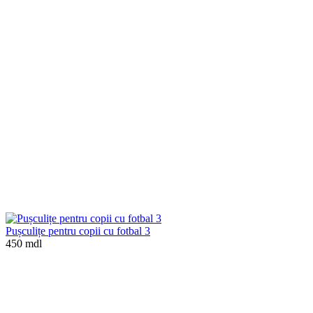
Pușculițe pentru copii cu fotbal 3
450 mdl