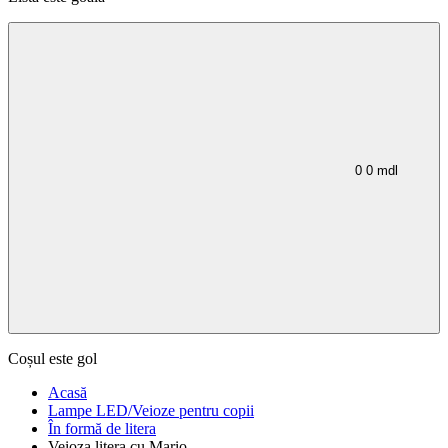
0
0
mdl
Coșul este gol
Acasă
Lampe LED/Veioze pentru copii
În formă de litera
Veioza litera cu Mario