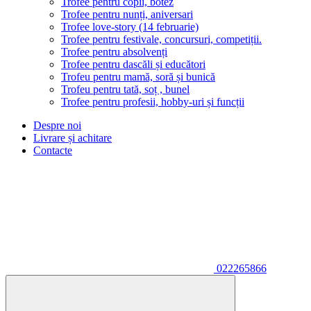
Trofee pentru copii, botez
Trofee pentru nunți, aniversari
Trofee love-story (14 februarie)
Trofee pentru festivale, concursuri, competiții.
Trofee pentru absolvenți
Trofee pentru dascăli și educători
Trofeu pentru mamă, soră și bunică
Trofeu pentru tată, soț , bunel
Trofee pentru profesii, hobby-uri și funcții
Despre noi
Livrare și achitare
Contacte
022265866