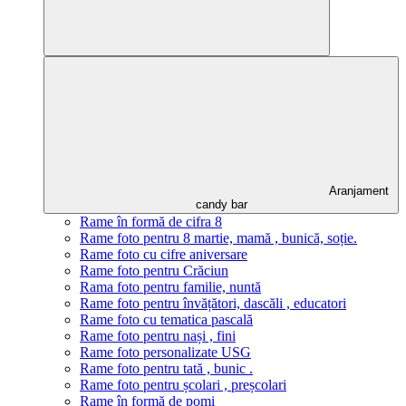
Aranjament
candy bar
Rame în formă de cifra 8
Rame foto pentru 8 martie, mamă , bunică, soție.
Rame foto cu cifre aniversare
Rame foto pentru Crăciun
Rama foto pentru familie, nuntă
Rame foto pentru învățători, dascăli , educatori
Rame foto cu tematica pascală
Rame foto pentru nași , fini
Rame foto personalizate USG
Rame foto pentru tată , bunic .
Rame foto pentru școlari , preșcolari
Rame în formă de pomi