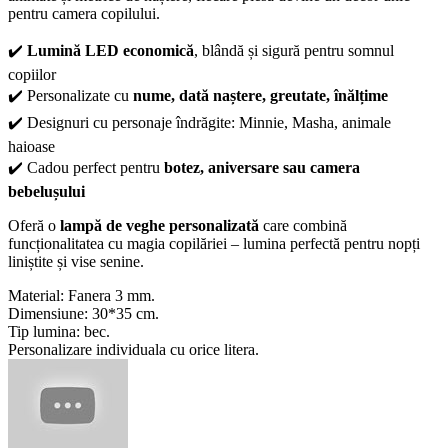
pentru camera copilului.
✔️
Lumină LED economică
, blândă și sigură pentru somnul
copiilor
✔️ Personalizate cu
nume, dată naștere, greutate, înălțime
✔️ Designuri cu personaje îndrăgite: Minnie, Masha, animale
haioase
✔️ Cadou perfect pentru
botez, aniversare sau camera
bebelușului
Oferă o
lampă de veghe personalizată
care combină
funcționalitatea cu magia copilăriei – lumina perfectă pentru nopți
liniștite și vise senine.
Material: Fanera 3 mm.
Dimensiune: 30*35 cm.
Tip lumina: bec.
Personalizare individuala cu orice litera.