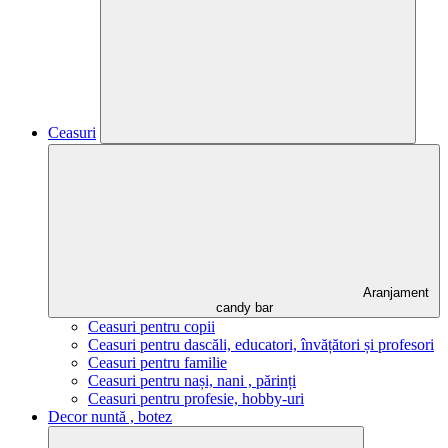
Ceasuri
Aranjament
candy bar
Ceasuri pentru copii
Ceasuri pentru dascăli, educatori, învățători și profesori
Ceasuri pentru familie
Ceasuri pentru nași, nani , părinți
Ceasuri pentru profesie, hobby-uri
Decor nuntă , botez