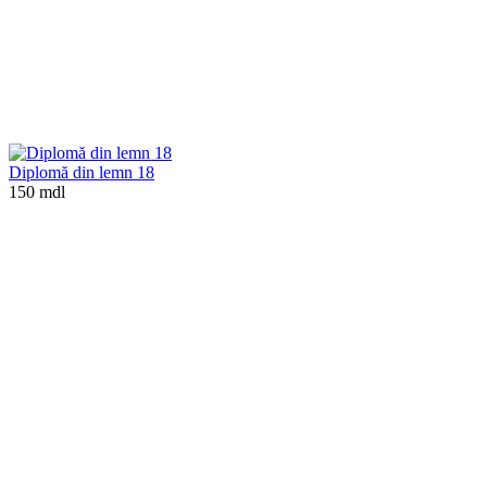
Diplomă din lemn 18
150 mdl