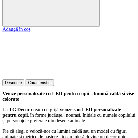
Adaugă în coș
Descriere
Caracteristici
Veioze personalizate cu LED pentru copii – lumină caldă și vise
colorate
La
TG Decor
creăm cu grijă
veioze sau LED personalizate
pentru copii
, în forme jucăușe,, nourasi, Initiale cu numele copilului
și personajele preferate din desene animate.
Fie că alegi o veioză-nor cu lumină caldă sau un model cu figuri
animate și metrice de naștere, fiecare piesă devine un decor unic