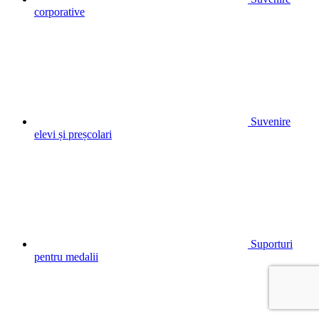
corporative
Suvenire
elevi și preșcolari
Suporturi
pentru medalii