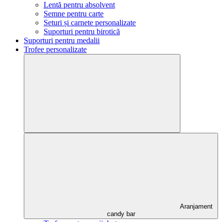
Lentă pentru absolvent
Semne pentru carte
Seturi și carnete personalizate
Suporturi pentru birotică
Suporturi pentru medalii
Trofee personalizate
Aranjament
candy bar