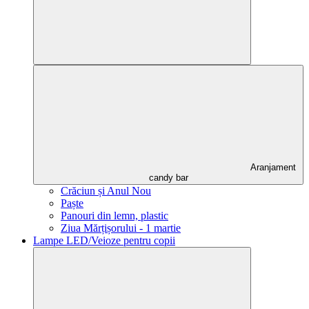
Aranjament
candy bar
Crăciun și Anul Nou
Paște
Panouri din lemn, plastic
Ziua Mărțișorului - 1 martie
Lampe LED/Veioze pentru copii