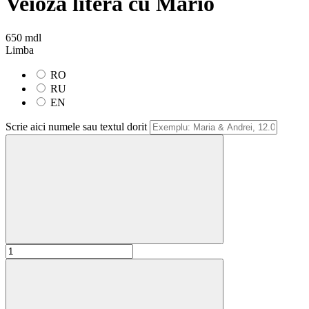
Veioza litera cu Mario
650 mdl
Limba
RO
RU
EN
Scrie aici numele sau textul dorit