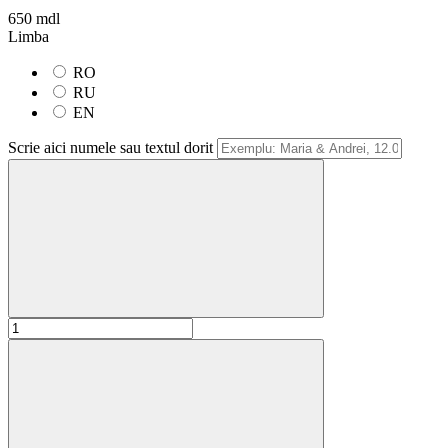
650 mdl
Limba
RO
RU
EN
Scrie aici numele sau textul dorit