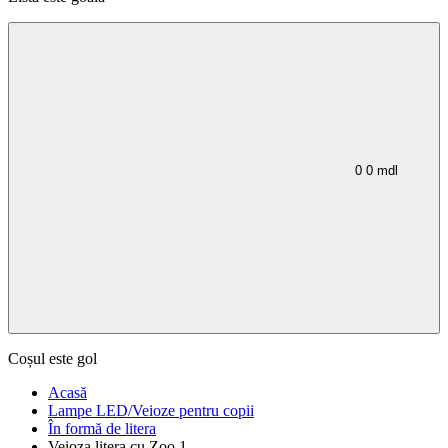
0
0
mdl
Coșul este gol
Acasă
Lampe LED/Veioze pentru copii
În formă de litera
Veioza litera cu Zoo 1