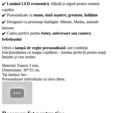
✔️
Lumină LED economică
, blândă și sigură pentru somnul
copiilor
✔️ Personalizate cu
nume, dată naștere, greutate, înălțime
✔️ Designuri cu personaje îndrăgite: Minnie, Masha, animale
haioase
✔️ Cadou perfect pentru
botez, aniversare sau camera
bebelușului
Oferă o
lampă de veghe personalizată
care combină
funcționalitatea cu magia copilăriei – lumina perfectă pentru nopți
liniștite și vise senine.
Material: Fanera 3 mm.
Dimensiune: 30*35 cm.
Tip lumina: bec.
Personalizare individuala cu orice litera.