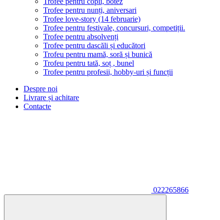
Trofee pentru copii, botez
Trofee pentru nunți, aniversari
Trofee love-story (14 februarie)
Trofee pentru festivale, concursuri, competiții.
Trofee pentru absolvenți
Trofee pentru dascăli și educători
Trofeu pentru mamă, soră și bunică
Trofeu pentru tată, soț , bunel
Trofee pentru profesii, hobby-uri și funcții
Despre noi
Livrare și achitare
Contacte
022265866