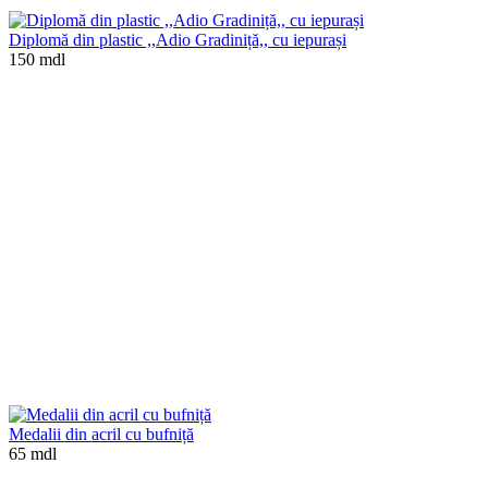
Diplomă din plastic ,,Adio Gradiniță,, cu iepurași
150 mdl
Medalii din acril cu bufniță
65 mdl