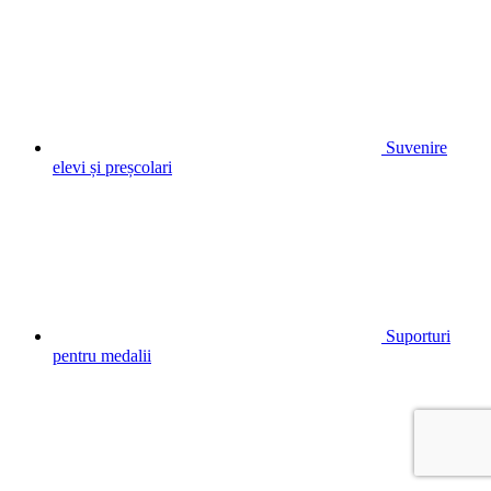
Suvenire
elevi și preșcolari
Suporturi
pentru medalii