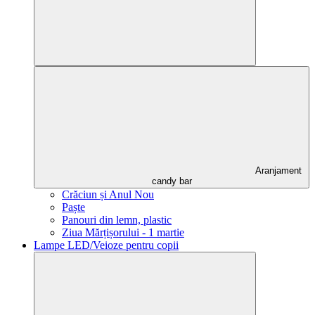
Aranjament
candy bar
Crăciun și Anul Nou
Paște
Panouri din lemn, plastic
Ziua Mărțișorului - 1 martie
Lampe LED/Veioze pentru copii