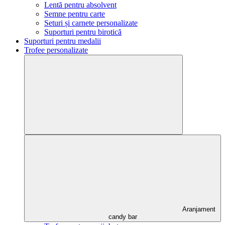
Lentă pentru absolvent
Semne pentru carte
Seturi și carnete personalizate
Suporturi pentru birotică
Suporturi pentru medalii
Trofee personalizate
Aranjament
candy bar