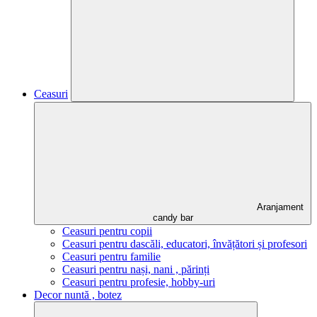
Ceasuri
Aranjament
candy bar
Ceasuri pentru copii
Ceasuri pentru dascăli, educatori, învățători și profesori
Ceasuri pentru familie
Ceasuri pentru nași, nani , părinți
Ceasuri pentru profesie, hobby-uri
Decor nuntă , botez