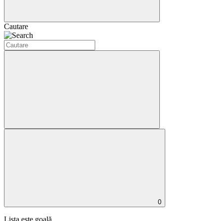
Cautare
0
Lista este goală