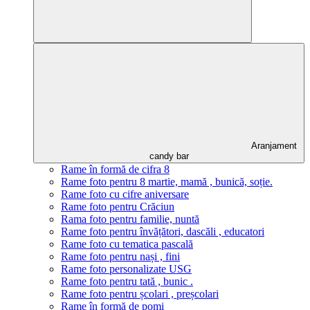
Aranjament
candy bar
Rame în formă de cifra 8
Rame foto pentru 8 martie, mamă , bunică, soție.
Rame foto cu cifre aniversare
Rame foto pentru Crăciun
Rama foto pentru familie, nuntă
Rame foto pentru învățători, dascăli , educatori
Rame foto cu tematica pascală
Rame foto pentru nași , fini
Rame foto personalizate USG
Rame foto pentru tată , bunic .
Rame foto pentru școlari , preșcolari
Rame în formă de pomi