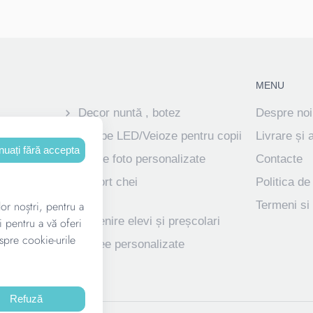
MENU
Decor nuntă , botez
Despre noi
ve
Lampe LED/Veioze pentru copii
Livrare și 
nuați fără accepta
Rame foto personalizate
Contacte
izate pentru
Suport chei
Politica de
lor noștri, pentru a
Termeni si 
ve
Suvenire elevi și preșcolari
i pentru a vă oferi
spre cookie-urile
dalii
Trofee personalizate
Refuză