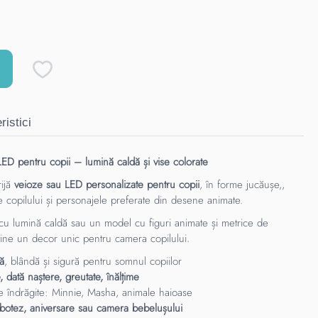
ristici
ED pentru copii – lumină caldă și vise colorate
ijă
veioze sau LED personalizate pentru copii
, în forme jucăușe,,
le copilului și personajele preferate din desene animate.
 cu lumină caldă sau un model cu figuri animate și metrice de
vine un decor unic pentru camera copilului.
ă
, blândă și sigură pentru somnul copiilor
 dată naștere, greutate, înălțime
e îndrăgite: Minnie, Masha, animale haioase
botez, aniversare sau camera bebelușului