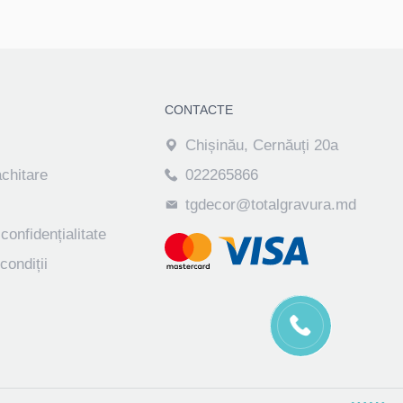
CONTACTE
Chișinău, Cernăuți 20a
achitare
022265866
tgdecor@totalgravura.md
 confidențialitate
condiții