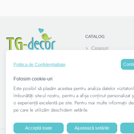
CATALOG
Ceasuri
Elemente decorati
Conti
Politica de Confidențialitate
Pușculite
Alatura-te acum:
Rame foto personal
Folosim cookie-uri
copii
Este posibil să plasăm acestea pentru analiza datelor vizitatori
Suvenire corporati
îmbunătăți site-ul nostru, pentru a afișa conținut personalizat ș
o experiență excelentă pe site. Pentru mai multe informații de
Suporturi pentru me
pe care le utilizăm deschidem setările.
Acceptă toate
Ajustează setările