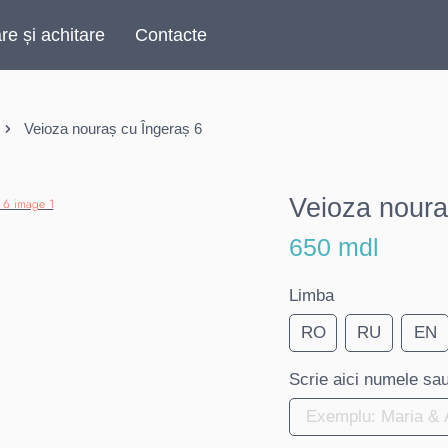
are și achitare
Contacte
Veioza nouraș cu Îngeraș 6
Veioza noura
650 mdl
Limba
RO
RU
EN
Scrie aici numele sau 