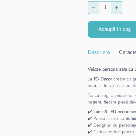
Adaugă în coș
Descriere
Caracte
Veioze personalizate cu L
La
TG Decor
creăm cu gr
nourasi, Initiale cu nume
Fie că alegi o veioză-nor
naștere, fiecare piesă de
✔️
Lumină LED economic
✔️ Personalizate cu
nume,
✔️ Designuri cu personaj
✔️ Cadou perfect pentru