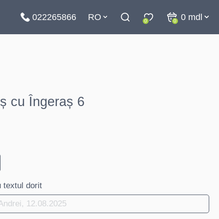
022265866
RO
0
mdl
0
0
ș cu Îngeraș 6
textul dorit