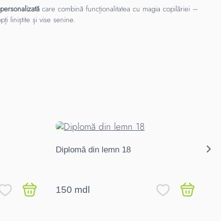
personalizată
care combină funcționalitatea cu magia copilăriei –
i liniștite și vise senine.
Diplomă din lemn 18
Di
cu
150 mdl
1