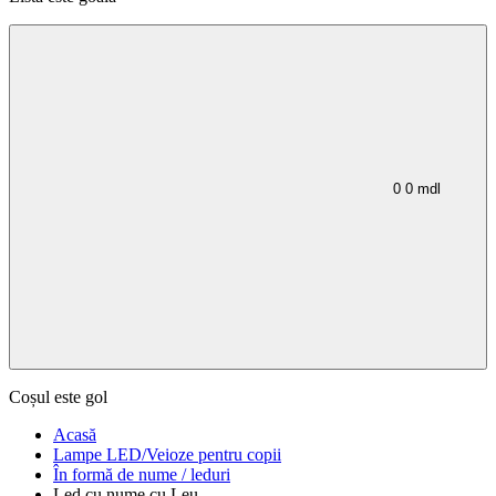
0
0
mdl
Coșul este gol
Acasă
Lampe LED/Veioze pentru copii
În formă de nume / leduri
Led cu nume cu Leu