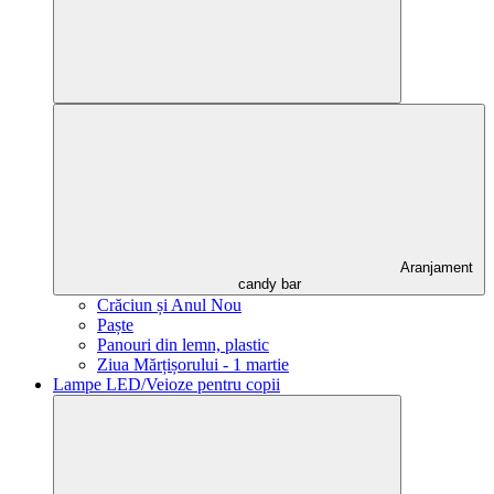
Aranjament
candy bar
Crăciun și Anul Nou
Paște
Panouri din lemn, plastic
Ziua Mărțișorului - 1 martie
Lampe LED/Veioze pentru copii