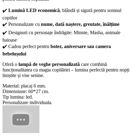
✔️
Lumină LED economică
, blândă și sigură pentru somnul
copiilor
✔️ Personalizate cu
nume, dată naștere, greutate, înălțime
✔️ Designuri cu personaje îndrăgite: Minnie, Masha, animale
haioase
✔️ Cadou perfect pentru
botez, aniversare sau camera
bebelușului
Oferă o
lampă de veghe personalizată
care combină
funcționalitatea cu magia copilăriei – lumina perfectă pentru nopți
liniștite și vise senine.
Material: placaj 6 mm.
Dimensiune: 60*27 cm.
Tip lumina: led.
Personalizare individuala.