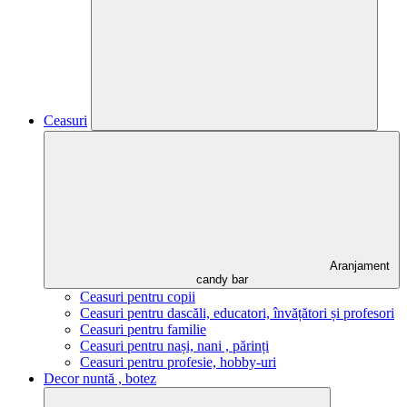
Ceasuri
Aranjament
candy bar
Ceasuri pentru copii
Ceasuri pentru dascăli, educatori, învățători și profesori
Ceasuri pentru familie
Ceasuri pentru nași, nani , părinți
Ceasuri pentru profesie, hobby-uri
Decor nuntă , botez