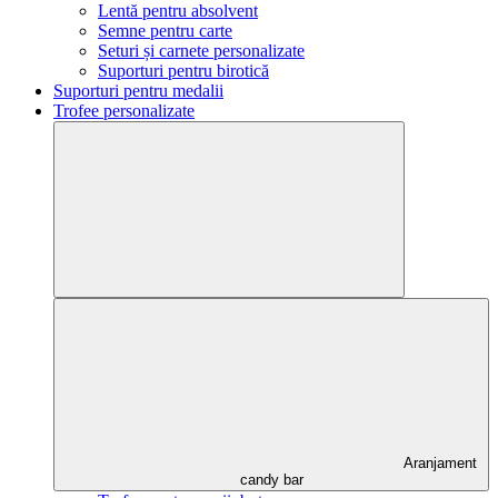
Lentă pentru absolvent
Semne pentru carte
Seturi și carnete personalizate
Suporturi pentru birotică
Suporturi pentru medalii
Trofee personalizate
Aranjament
candy bar