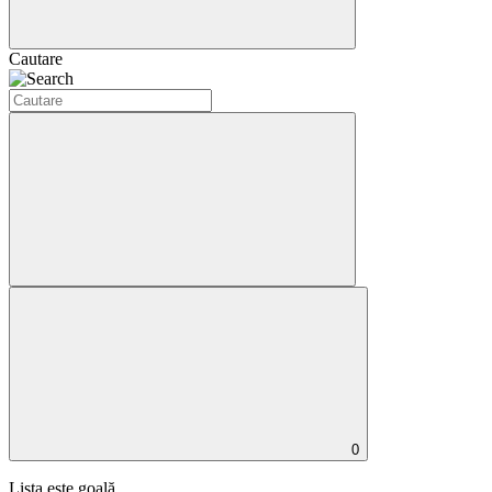
Cautare
0
Lista este goală