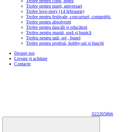
Trofee pentru copii, botez
Trofee pentru nunți, aniversari
Trofee love-story (14 februarie)
Trofee pentru festivale, concursuri, competiții.
Trofee pentru absolvenți
Trofee pentru dascăli și educători
Trofeu pentru mamă, soră și bunică
Trofeu pentru tată, soț , bunel
Trofee pentru profesii, hobby-uri și funcții
Despre noi
Livrare și achitare
Contacte
022265866