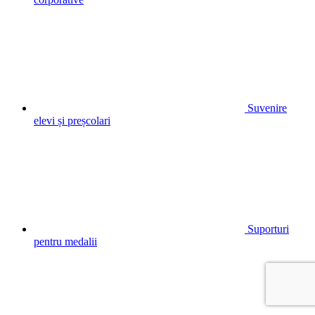
Suvenire
elevi și preșcolari
Suporturi
pentru medalii