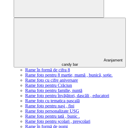
Aranjament
candy bar
Rame în formă de cifra 8
Rame foto pentru 8 martie, mamă , bunică, soție.
Rame foto cu cifre aniversare
Rame foto pentru Crăciun
Rama foto pentru familie, nuntă
Rame foto pentru învățători, dascăli , educatori
Rame foto cu tematica pascală
Rame foto pentru nași , fini
Rame foto personalizate USG
Rame foto pentru tată , bunic .
Rame foto pentru școlari , preșcolari
Rame în formă de pomi