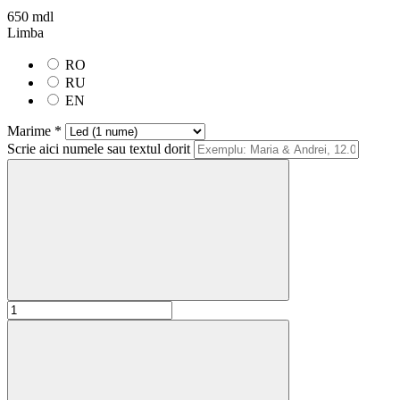
650 mdl
Limba
RO
RU
EN
Marime *
Scrie aici numele sau textul dorit