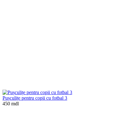
Pușculițe pentru copii cu fotbal 3
450 mdl