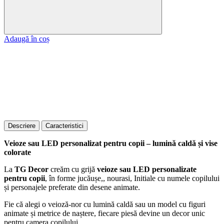
Adaugă în coș
Descriere
Caracteristici
Veioze sau LED personalizat pentru copii – lumină caldă și vise
colorate
La
TG Decor
creăm cu grijă
veioze sau LED personalizate
pentru copii
, în forme jucăușe,, nourasi, Initiale cu numele copilului
și personajele preferate din desene animate.
Fie că alegi o veioză-nor cu lumină caldă sau un model cu figuri
animate și metrice de naștere, fiecare piesă devine un decor unic
pentru camera copilului.