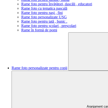
Rame foto pentru învățători, dascăli , educatori
Rame foto cu tematica pascală
Rame foto pentru nași , fini
Rame foto personalizate USG
Rame foto pentru tată , bunic .
Rame foto pentru școlari , preșcolari
Rame în formă de pomi
Rame foto personalizate pentru copii
Aranjament ca