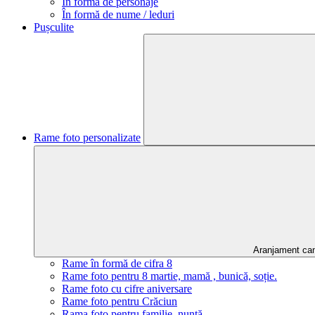
În formă de personaje
În formă de nume / leduri
Pușculite
Rame foto personalizate
Aranjament ca
Rame în formă de cifra 8
Rame foto pentru 8 martie, mamă , bunică, soție.
Rame foto cu cifre aniversare
Rame foto pentru Crăciun
Rama foto pentru familie, nuntă