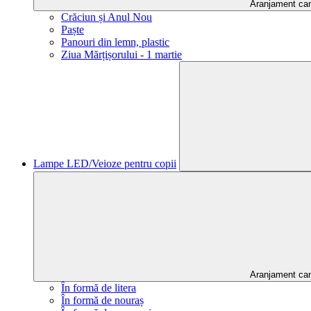
Aranjament ca
Crăciun și Anul Nou
Paște
Panouri din lemn, plastic
Ziua Mărțișorului - 1 martie
Lampe LED/Veioze pentru copii
Aranjament ca
În formă de litera
În formă de nouraș