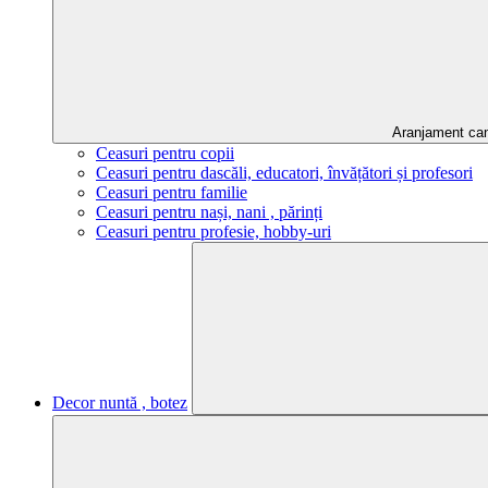
Aranjament ca
Ceasuri pentru copii
Ceasuri pentru dascăli, educatori, învățători și profesori
Ceasuri pentru familie
Ceasuri pentru nași, nani , părinți
Ceasuri pentru profesie, hobby-uri
Decor nuntă , botez