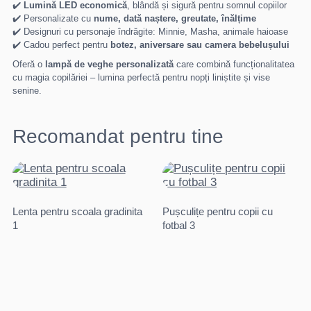
✔️
Lumină LED economică
, blândă și sigură pentru somnul copiilor
✔️ Personalizate cu
nume, dată naștere, greutate, înălțime
✔️ Designuri cu personaje îndrăgite: Minnie, Masha, animale haioase
✔️ Cadou perfect pentru
botez, aniversare sau camera bebelușului
Oferă o
lampă de veghe personalizată
care combină funcționalitatea
cu magia copilăriei – lumina perfectă pentru nopți liniștite și vise
senine.
Recomandat pentru tine
Lenta pentru scoala gradinita
Pușculițe pentru copii cu
1
fotbal 3