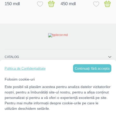
150 mdl
450 mdl
CATALOG
Continuați fără accepta
Politica de Confidențialitate
MENU
Folosim cookie-uri
Este posibil să plasăm acestea pentru analiza datelor vizitatorilor
CONTACTE
noștri, pentru a îmbunătăți site-ul nostru, pentru a afișa conținut
personalizat și pentru a vă oferi o experiență excelentă pe site.
Pentru mai multe informații despre cookie-urile pe care le
utilizăm deschidem setările.