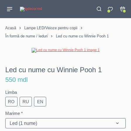
0
0
Acasă
Lampe LED/Veioze pentru copii
În formă de nume / leduri
Led cu nume cu Winnie Pooh 1
Led cu nume cu Winnie Pooh 1
550 mdl
Limba
RO
RU
EN
Marime *