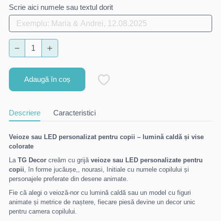
Scrie aici numele sau textul dorit
Adaugă în coș
Descriere
Caracteristici
Veioze sau LED personalizat pentru copii – lumină caldă și vise
colorate
La
TG Decor
creăm cu grijă
veioze sau LED personalizate pentru
copii
, în forme jucăușe,, nourasi, Initiale cu numele copilului și
personajele preferate din desene animate.
Fie că alegi o veioză-nor cu lumină caldă sau un model cu figuri
animate și metrice de naștere, fiecare piesă devine un decor unic
pentru camera copilului.